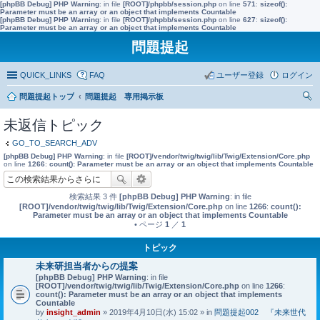
[phpBB Debug] PHP Warning
: in file
[ROOT]/phpbb/session.php
on line
571
:
sizeof():
Parameter must be an array or an object that implements Countable
[phpBB Debug] PHP Warning
: in file
[ROOT]/phpbb/session.php
on line
627
:
sizeof():
Parameter must be an array or an object that implements Countable
問題提起
QUICK_LINKS
FAQ
ユーザー登録
ログイン
問題提起トップ
問題提起 専用掲示板
索
未返信トピック
GO_TO_SEARCH_ADV
[phpBB Debug] PHP Warning
: in file
[ROOT]/vendor/twig/twig/lib/Twig/Extension/Core.php
on line
1266
:
count(): Parameter must be an array or an object that implements Countable
検索結果 3 件
[phpBB Debug] PHP Warning
: in file
[ROOT]/vendor/twig/twig/lib/Twig/Extension/Core.php
on line
1266
:
count():
Parameter must be an array or an object that implements Countable
• ページ
1
／
1
トピック
未来研担当者からの提案
[phpBB Debug] PHP Warning
: in file
[ROOT]/vendor/twig/twig/lib/Twig/Extension/Core.php
on line
1266
:
count(): Parameter must be an array or an object that implements
Countable
by
insight_admin
» 2019年4月10日(水) 15:02 » in
問題提起002 『未来世代