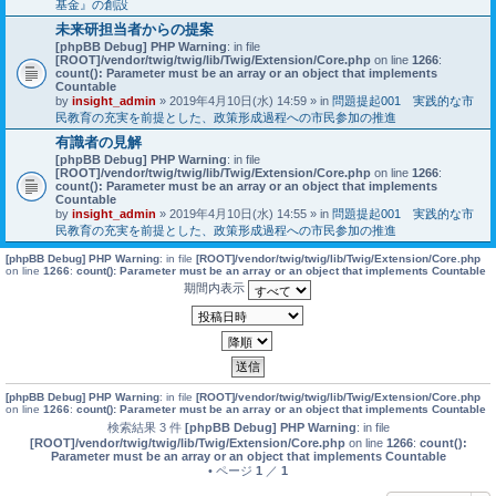
基金』の創設
未来研担当者からの提案
[phpBB Debug] PHP Warning
: in file
[ROOT]/vendor/twig/twig/lib/Twig/Extension/Core.php
on line
1266
:
count(): Parameter must be an array or an object that implements
Countable
by
insight_admin
» 2019年4月10日(水) 14:59 » in
問題提起001 実践的な市
民教育の充実を前提とした、政策形成過程への市民参加の推進
有識者の見解
[phpBB Debug] PHP Warning
: in file
[ROOT]/vendor/twig/twig/lib/Twig/Extension/Core.php
on line
1266
:
count(): Parameter must be an array or an object that implements
Countable
by
insight_admin
» 2019年4月10日(水) 14:55 » in
問題提起001 実践的な市
民教育の充実を前提とした、政策形成過程への市民参加の推進
[phpBB Debug] PHP Warning
: in file
[ROOT]/vendor/twig/twig/lib/Twig/Extension/Core.php
on line
1266
:
count(): Parameter must be an array or an object that implements Countable
期間内表示
[phpBB Debug] PHP Warning
: in file
[ROOT]/vendor/twig/twig/lib/Twig/Extension/Core.php
on line
1266
:
count(): Parameter must be an array or an object that implements Countable
検索結果 3 件
[phpBB Debug] PHP Warning
: in file
[ROOT]/vendor/twig/twig/lib/Twig/Extension/Core.php
on line
1266
:
count():
Parameter must be an array or an object that implements Countable
• ページ
1
／
1