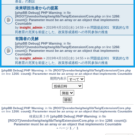
基金』の創設
未来研担当者からの提案
[phpBB Debug] PHP Warning
: in file
[ROOT]/vendor/twig/twig/lib/Twig/Extension/Core.php
on line
1266
:
count(): Parameter must be an array or an object that implements
Countable
by
insight_admin
» 2019年4月10日(水) 14:59 » in
問題提起001 実践的な市
民教育の充実を前提とした、政策形成過程への市民参加の推進
有識者の見解
[phpBB Debug] PHP Warning
: in file
[ROOT]/vendor/twig/twig/lib/Twig/Extension/Core.php
on line
1266
:
count(): Parameter must be an array or an object that implements
Countable
by
insight_admin
» 2019年4月10日(水) 14:55 » in
問題提起001 実践的な市
民教育の充実を前提とした、政策形成過程への市民参加の推進
[phpBB Debug] PHP Warning
: in file
[ROOT]/vendor/twig/twig/lib/Twig/Extension/Core.php
on line
1266
:
count(): Parameter must be an array or an object that implements Countable
期間内表示
[phpBB Debug] PHP Warning
: in file
[ROOT]/vendor/twig/twig/lib/Twig/Extension/Core.php
on line
1266
:
count(): Parameter must be an array or an object that implements Countable
検索結果 3 件
[phpBB Debug] PHP Warning
: in file
[ROOT]/vendor/twig/twig/lib/Twig/Extension/Core.php
on line
1266
:
count():
Parameter must be an array or an object that implements Countable
• ページ
1
／
1