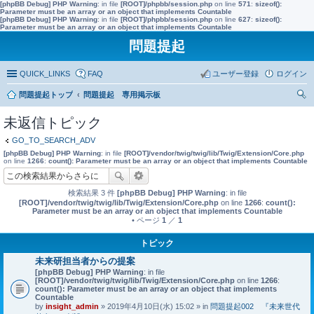
[phpBB Debug] PHP Warning
: in file
[ROOT]/phpbb/session.php
on line
571
:
sizeof():
Parameter must be an array or an object that implements Countable
[phpBB Debug] PHP Warning
: in file
[ROOT]/phpbb/session.php
on line
627
:
sizeof():
Parameter must be an array or an object that implements Countable
問題提起
QUICK_LINKS
FAQ
ユーザー登録
ログイン
問題提起トップ
問題提起 専用掲示板
索
未返信トピック
GO_TO_SEARCH_ADV
[phpBB Debug] PHP Warning
: in file
[ROOT]/vendor/twig/twig/lib/Twig/Extension/Core.php
on line
1266
:
count(): Parameter must be an array or an object that implements Countable
検索結果 3 件
[phpBB Debug] PHP Warning
: in file
[ROOT]/vendor/twig/twig/lib/Twig/Extension/Core.php
on line
1266
:
count():
Parameter must be an array or an object that implements Countable
• ページ
1
／
1
トピック
未来研担当者からの提案
[phpBB Debug] PHP Warning
: in file
[ROOT]/vendor/twig/twig/lib/Twig/Extension/Core.php
on line
1266
:
count(): Parameter must be an array or an object that implements
Countable
by
insight_admin
» 2019年4月10日(水) 15:02 » in
問題提起002 『未来世代