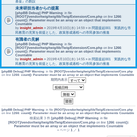
基金』の創設
未来研担当者からの提案
[phpBB Debug] PHP Warning
: in file
[ROOT]/vendor/twig/twig/lib/Twig/Extension/Core.php
on line
1266
:
count(): Parameter must be an array or an object that implements
Countable
by
insight_admin
» 2019年4月10日(水) 14:59 » in
問題提起001 実践的な市
民教育の充実を前提とした、政策形成過程への市民参加の推進
有識者の見解
[phpBB Debug] PHP Warning
: in file
[ROOT]/vendor/twig/twig/lib/Twig/Extension/Core.php
on line
1266
:
count(): Parameter must be an array or an object that implements
Countable
by
insight_admin
» 2019年4月10日(水) 14:55 » in
問題提起001 実践的な市
民教育の充実を前提とした、政策形成過程への市民参加の推進
[phpBB Debug] PHP Warning
: in file
[ROOT]/vendor/twig/twig/lib/Twig/Extension/Core.php
on line
1266
:
count(): Parameter must be an array or an object that implements Countable
期間内表示
[phpBB Debug] PHP Warning
: in file
[ROOT]/vendor/twig/twig/lib/Twig/Extension/Core.php
on line
1266
:
count(): Parameter must be an array or an object that implements Countable
検索結果 3 件
[phpBB Debug] PHP Warning
: in file
[ROOT]/vendor/twig/twig/lib/Twig/Extension/Core.php
on line
1266
:
count():
Parameter must be an array or an object that implements Countable
• ページ
1
／
1