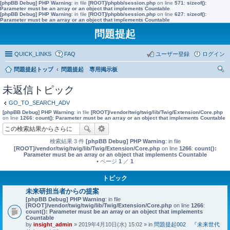
[phpBB Debug] PHP Warning
: in file
[ROOT]/phpbb/session.php
on line
571
:
sizeof():
Parameter must be an array or an object that implements Countable
[phpBB Debug] PHP Warning
: in file
[ROOT]/phpbb/session.php
on line
627
:
sizeof():
Parameter must be an array or an object that implements Countable
問題提起
QUICK_LINKS
FAQ
ユーザー登録
ログイン
問題提起トップ
問題提起 専用掲示板
索
未返信トピック
GO_TO_SEARCH_ADV
[phpBB Debug] PHP Warning
: in file
[ROOT]/vendor/twig/twig/lib/Twig/Extension/Core.php
on line
1266
:
count(): Parameter must be an array or an object that implements Countable
検索結果 3 件
[phpBB Debug] PHP Warning
: in file
[ROOT]/vendor/twig/twig/lib/Twig/Extension/Core.php
on line
1266
:
count():
Parameter must be an array or an object that implements Countable
• ページ
1
／
1
トピック
未来研担当者からの提案
[phpBB Debug] PHP Warning
: in file
[ROOT]/vendor/twig/twig/lib/Twig/Extension/Core.php
on line
1266
:
count(): Parameter must be an array or an object that implements
Countable
by
insight_admin
» 2019年4月10日(水) 15:02 » in
問題提起002 『未来世代