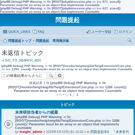
[phpBB Debug] PHP Warning
: in file
[ROOT]/phpbb/session.php
on line
571
:
sizeof():
Parameter must be an array or an object that implements Countable
[phpBB Debug] PHP Warning
: in file
[ROOT]/phpbb/session.php
on line
627
:
sizeof():
Parameter must be an array or an object that implements Countable
問題提起
QUICK_LINKS
FAQ
ユーザー登録
ログイン
問題提起トップ
問題提起 専用掲示板
索
未返信トピック
GO_TO_SEARCH_ADV
[phpBB Debug] PHP Warning
: in file
[ROOT]/vendor/twig/twig/lib/Twig/Extension/Core.php
on line
1266
:
count(): Parameter must be an array or an object that implements Countable
検索結果 3 件
[phpBB Debug] PHP Warning
: in file
[ROOT]/vendor/twig/twig/lib/Twig/Extension/Core.php
on line
1266
:
count():
Parameter must be an array or an object that implements Countable
• ページ
1
／
1
トピック
未来研担当者からの提案
[phpBB Debug] PHP Warning
: in file
[ROOT]/vendor/twig/twig/lib/Twig/Extension/Core.php
on line
1266
:
count(): Parameter must be an array or an object that implements
Countable
by
insight_admin
» 2019年4月10日(水) 15:02 » in
問題提起002 『未来世代