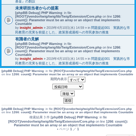
基金』の創設
未来研担当者からの提案
[phpBB Debug] PHP Warning
: in file
[ROOT]/vendor/twig/twig/lib/Twig/Extension/Core.php
on line
1266
:
count(): Parameter must be an array or an object that implements
Countable
by
insight_admin
» 2019年4月10日(水) 14:59 » in
問題提起001 実践的な市
民教育の充実を前提とした、政策形成過程への市民参加の推進
有識者の見解
[phpBB Debug] PHP Warning
: in file
[ROOT]/vendor/twig/twig/lib/Twig/Extension/Core.php
on line
1266
:
count(): Parameter must be an array or an object that implements
Countable
by
insight_admin
» 2019年4月10日(水) 14:55 » in
問題提起001 実践的な市
民教育の充実を前提とした、政策形成過程への市民参加の推進
[phpBB Debug] PHP Warning
: in file
[ROOT]/vendor/twig/twig/lib/Twig/Extension/Core.php
on line
1266
:
count(): Parameter must be an array or an object that implements Countable
期間内表示
[phpBB Debug] PHP Warning
: in file
[ROOT]/vendor/twig/twig/lib/Twig/Extension/Core.php
on line
1266
:
count(): Parameter must be an array or an object that implements Countable
検索結果 3 件
[phpBB Debug] PHP Warning
: in file
[ROOT]/vendor/twig/twig/lib/Twig/Extension/Core.php
on line
1266
:
count():
Parameter must be an array or an object that implements Countable
• ページ
1
／
1