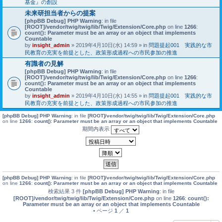
基金』の創設
未来研担当者からの提案
[phpBB Debug] PHP Warning
: in file
[ROOT]/vendor/twig/twig/lib/Twig/Extension/Core.php
on line
1266
:
count(): Parameter must be an array or an object that implements
Countable
by
insight_admin
» 2019年4月10日(水) 14:59 » in
問題提起001 実践的な市
民教育の充実を前提とした、政策形成過程への市民参加の推進
有識者の見解
[phpBB Debug] PHP Warning
: in file
[ROOT]/vendor/twig/twig/lib/Twig/Extension/Core.php
on line
1266
:
count(): Parameter must be an array or an object that implements
Countable
by
insight_admin
» 2019年4月10日(水) 14:55 » in
問題提起001 実践的な市
民教育の充実を前提とした、政策形成過程への市民参加の推進
[phpBB Debug] PHP Warning
: in file
[ROOT]/vendor/twig/twig/lib/Twig/Extension/Core.php
on line
1266
:
count(): Parameter must be an array or an object that implements Countable
期間内表示
[phpBB Debug] PHP Warning
: in file
[ROOT]/vendor/twig/twig/lib/Twig/Extension/Core.php
on line
1266
:
count(): Parameter must be an array or an object that implements Countable
検索結果 3 件
[phpBB Debug] PHP Warning
: in file
[ROOT]/vendor/twig/twig/lib/Twig/Extension/Core.php
on line
1266
:
count():
Parameter must be an array or an object that implements Countable
• ページ
1
／
1