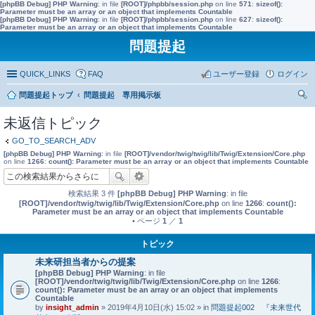
[phpBB Debug] PHP Warning
: in file
[ROOT]/phpbb/session.php
on line
571
:
sizeof():
Parameter must be an array or an object that implements Countable
[phpBB Debug] PHP Warning
: in file
[ROOT]/phpbb/session.php
on line
627
:
sizeof():
Parameter must be an array or an object that implements Countable
問題提起
QUICK_LINKS
FAQ
ユーザー登録
ログイン
問題提起トップ
問題提起 専用掲示板
索
未返信トピック
GO_TO_SEARCH_ADV
[phpBB Debug] PHP Warning
: in file
[ROOT]/vendor/twig/twig/lib/Twig/Extension/Core.php
on line
1266
:
count(): Parameter must be an array or an object that implements Countable
検索結果 3 件
[phpBB Debug] PHP Warning
: in file
[ROOT]/vendor/twig/twig/lib/Twig/Extension/Core.php
on line
1266
:
count():
Parameter must be an array or an object that implements Countable
• ページ
1
／
1
トピック
未来研担当者からの提案
[phpBB Debug] PHP Warning
: in file
[ROOT]/vendor/twig/twig/lib/Twig/Extension/Core.php
on line
1266
:
count(): Parameter must be an array or an object that implements
Countable
by
insight_admin
» 2019年4月10日(水) 15:02 » in
問題提起002 『未来世代