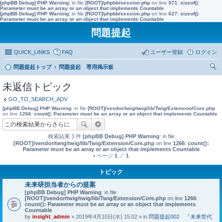
[phpBB Debug] PHP Warning
: in file
[ROOT]/phpbb/session.php
on line
571
:
sizeof():
Parameter must be an array or an object that implements Countable
[phpBB Debug] PHP Warning
: in file
[ROOT]/phpbb/session.php
on line
627
:
sizeof():
Parameter must be an array or an object that implements Countable
問題提起
QUICK_LINKS
FAQ
ユーザー登録
ログイン
問題提起トップ
問題提起 専用掲示板
索
未返信トピック
GO_TO_SEARCH_ADV
[phpBB Debug] PHP Warning
: in file
[ROOT]/vendor/twig/twig/lib/Twig/Extension/Core.php
on line
1266
:
count(): Parameter must be an array or an object that implements Countable
検索結果 3 件
[phpBB Debug] PHP Warning
: in file
[ROOT]/vendor/twig/twig/lib/Twig/Extension/Core.php
on line
1266
:
count():
Parameter must be an array or an object that implements Countable
• ページ
1
／
1
トピック
未来研担当者からの提案
[phpBB Debug] PHP Warning
: in file
[ROOT]/vendor/twig/twig/lib/Twig/Extension/Core.php
on line
1266
:
count(): Parameter must be an array or an object that implements
Countable
by
insight_admin
» 2019年4月10日(水) 15:02 » in
問題提起002 『未来世代