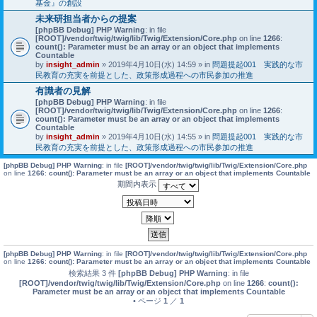
基金』の創設
未来研担当者からの提案
[phpBB Debug] PHP Warning
: in file
[ROOT]/vendor/twig/twig/lib/Twig/Extension/Core.php
on line
1266
:
count(): Parameter must be an array or an object that implements
Countable
by
insight_admin
» 2019年4月10日(水) 14:59 » in
問題提起001 実践的な市
民教育の充実を前提とした、政策形成過程への市民参加の推進
有識者の見解
[phpBB Debug] PHP Warning
: in file
[ROOT]/vendor/twig/twig/lib/Twig/Extension/Core.php
on line
1266
:
count(): Parameter must be an array or an object that implements
Countable
by
insight_admin
» 2019年4月10日(水) 14:55 » in
問題提起001 実践的な市
民教育の充実を前提とした、政策形成過程への市民参加の推進
[phpBB Debug] PHP Warning
: in file
[ROOT]/vendor/twig/twig/lib/Twig/Extension/Core.php
on line
1266
:
count(): Parameter must be an array or an object that implements Countable
期間内表示
[phpBB Debug] PHP Warning
: in file
[ROOT]/vendor/twig/twig/lib/Twig/Extension/Core.php
on line
1266
:
count(): Parameter must be an array or an object that implements Countable
検索結果 3 件
[phpBB Debug] PHP Warning
: in file
[ROOT]/vendor/twig/twig/lib/Twig/Extension/Core.php
on line
1266
:
count():
Parameter must be an array or an object that implements Countable
• ページ
1
／
1