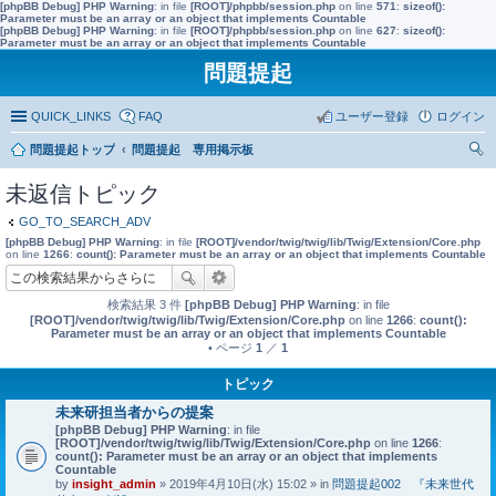
[phpBB Debug] PHP Warning
: in file
[ROOT]/phpbb/session.php
on line
571
:
sizeof():
Parameter must be an array or an object that implements Countable
[phpBB Debug] PHP Warning
: in file
[ROOT]/phpbb/session.php
on line
627
:
sizeof():
Parameter must be an array or an object that implements Countable
問題提起
QUICK_LINKS
FAQ
ユーザー登録
ログイン
問題提起トップ
問題提起 専用掲示板
索
未返信トピック
GO_TO_SEARCH_ADV
[phpBB Debug] PHP Warning
: in file
[ROOT]/vendor/twig/twig/lib/Twig/Extension/Core.php
on line
1266
:
count(): Parameter must be an array or an object that implements Countable
検索結果 3 件
[phpBB Debug] PHP Warning
: in file
[ROOT]/vendor/twig/twig/lib/Twig/Extension/Core.php
on line
1266
:
count():
Parameter must be an array or an object that implements Countable
• ページ
1
／
1
トピック
未来研担当者からの提案
[phpBB Debug] PHP Warning
: in file
[ROOT]/vendor/twig/twig/lib/Twig/Extension/Core.php
on line
1266
:
count(): Parameter must be an array or an object that implements
Countable
by
insight_admin
» 2019年4月10日(水) 15:02 » in
問題提起002 『未来世代