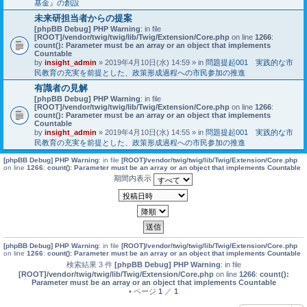
基金』の創設
未来研担当者からの提案
[phpBB Debug] PHP Warning
: in file
[ROOT]/vendor/twig/twig/lib/Twig/Extension/Core.php
on line
1266
:
count(): Parameter must be an array or an object that implements
Countable
by
insight_admin
» 2019年4月10日(水) 14:59 » in
問題提起001 実践的な市
民教育の充実を前提とした、政策形成過程への市民参加の推進
有識者の見解
[phpBB Debug] PHP Warning
: in file
[ROOT]/vendor/twig/twig/lib/Twig/Extension/Core.php
on line
1266
:
count(): Parameter must be an array or an object that implements
Countable
by
insight_admin
» 2019年4月10日(水) 14:55 » in
問題提起001 実践的な市
民教育の充実を前提とした、政策形成過程への市民参加の推進
[phpBB Debug] PHP Warning
: in file
[ROOT]/vendor/twig/twig/lib/Twig/Extension/Core.php
on line
1266
:
count(): Parameter must be an array or an object that implements Countable
期間内表示
[phpBB Debug] PHP Warning
: in file
[ROOT]/vendor/twig/twig/lib/Twig/Extension/Core.php
on line
1266
:
count(): Parameter must be an array or an object that implements Countable
検索結果 3 件
[phpBB Debug] PHP Warning
: in file
[ROOT]/vendor/twig/twig/lib/Twig/Extension/Core.php
on line
1266
:
count():
Parameter must be an array or an object that implements Countable
• ページ
1
／
1