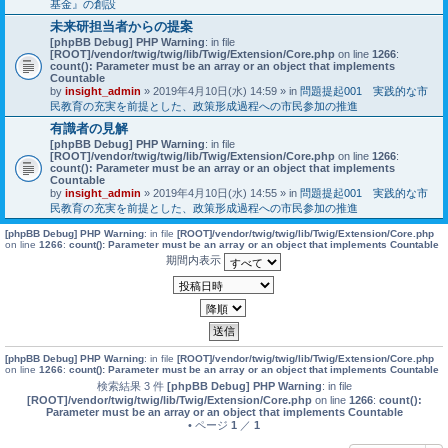
基金』の創設
未来研担当者からの提案
[phpBB Debug] PHP Warning
: in file
[ROOT]/vendor/twig/twig/lib/Twig/Extension/Core.php
on line
1266
:
count(): Parameter must be an array or an object that implements
Countable
by
insight_admin
» 2019年4月10日(水) 14:59 » in
問題提起001 実践的な市
民教育の充実を前提とした、政策形成過程への市民参加の推進
有識者の見解
[phpBB Debug] PHP Warning
: in file
[ROOT]/vendor/twig/twig/lib/Twig/Extension/Core.php
on line
1266
:
count(): Parameter must be an array or an object that implements
Countable
by
insight_admin
» 2019年4月10日(水) 14:55 » in
問題提起001 実践的な市
民教育の充実を前提とした、政策形成過程への市民参加の推進
[phpBB Debug] PHP Warning
: in file
[ROOT]/vendor/twig/twig/lib/Twig/Extension/Core.php
on line
1266
:
count(): Parameter must be an array or an object that implements Countable
期間内表示
[phpBB Debug] PHP Warning
: in file
[ROOT]/vendor/twig/twig/lib/Twig/Extension/Core.php
on line
1266
:
count(): Parameter must be an array or an object that implements Countable
検索結果 3 件
[phpBB Debug] PHP Warning
: in file
[ROOT]/vendor/twig/twig/lib/Twig/Extension/Core.php
on line
1266
:
count():
Parameter must be an array or an object that implements Countable
• ページ
1
／
1