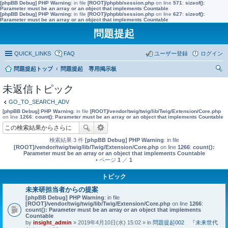
[phpBB Debug] PHP Warning
: in file
[ROOT]/phpbb/session.php
on line
571
:
sizeof():
Parameter must be an array or an object that implements Countable
[phpBB Debug] PHP Warning
: in file
[ROOT]/phpbb/session.php
on line
627
:
sizeof():
Parameter must be an array or an object that implements Countable
問題提起
QUICK_LINKS
FAQ
ユーザー登録
ログイン
問題提起トップ
問題提起 専用掲示板
索
未返信トピック
GO_TO_SEARCH_ADV
[phpBB Debug] PHP Warning
: in file
[ROOT]/vendor/twig/twig/lib/Twig/Extension/Core.php
on line
1266
:
count(): Parameter must be an array or an object that implements Countable
検索結果 3 件
[phpBB Debug] PHP Warning
: in file
[ROOT]/vendor/twig/twig/lib/Twig/Extension/Core.php
on line
1266
:
count():
Parameter must be an array or an object that implements Countable
• ページ
1
／
1
トピック
未来研担当者からの提案
[phpBB Debug] PHP Warning
: in file
[ROOT]/vendor/twig/twig/lib/Twig/Extension/Core.php
on line
1266
:
count(): Parameter must be an array or an object that implements
Countable
by
insight_admin
» 2019年4月10日(水) 15:02 » in
問題提起002 『未来世代