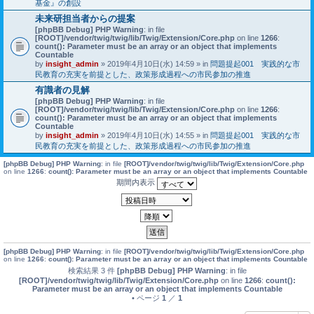
基金』の創設
未来研担当者からの提案
[phpBB Debug] PHP Warning
: in file
[ROOT]/vendor/twig/twig/lib/Twig/Extension/Core.php
on line
1266
:
count(): Parameter must be an array or an object that implements
Countable
by
insight_admin
» 2019年4月10日(水) 14:59 » in
問題提起001 実践的な市
民教育の充実を前提とした、政策形成過程への市民参加の推進
有識者の見解
[phpBB Debug] PHP Warning
: in file
[ROOT]/vendor/twig/twig/lib/Twig/Extension/Core.php
on line
1266
:
count(): Parameter must be an array or an object that implements
Countable
by
insight_admin
» 2019年4月10日(水) 14:55 » in
問題提起001 実践的な市
民教育の充実を前提とした、政策形成過程への市民参加の推進
[phpBB Debug] PHP Warning
: in file
[ROOT]/vendor/twig/twig/lib/Twig/Extension/Core.php
on line
1266
:
count(): Parameter must be an array or an object that implements Countable
期間内表示
[phpBB Debug] PHP Warning
: in file
[ROOT]/vendor/twig/twig/lib/Twig/Extension/Core.php
on line
1266
:
count(): Parameter must be an array or an object that implements Countable
検索結果 3 件
[phpBB Debug] PHP Warning
: in file
[ROOT]/vendor/twig/twig/lib/Twig/Extension/Core.php
on line
1266
:
count():
Parameter must be an array or an object that implements Countable
• ページ
1
／
1