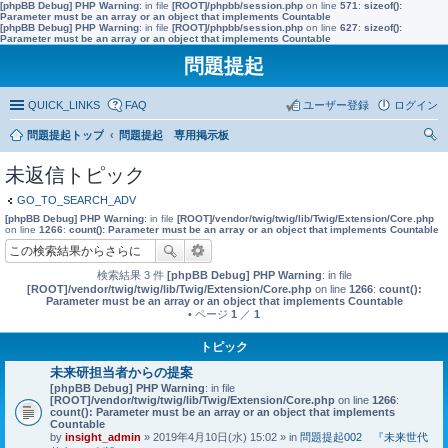
[phpBB Debug] PHP Warning
: in file
[ROOT]/phpbb/session.php
on line
571
:
sizeof():
Parameter must be an array or an object that implements Countable
[phpBB Debug] PHP Warning
: in file
[ROOT]/phpbb/session.php
on line
627
:
sizeof():
Parameter must be an array or an object that implements Countable
問題提起
QUICK_LINKS
FAQ
ユーザー登録
ログイン
問題提起トップ
問題提起 専用掲示板
索
未返信トピック
GO_TO_SEARCH_ADV
[phpBB Debug] PHP Warning
: in file
[ROOT]/vendor/twig/twig/lib/Twig/Extension/Core.php
on line
1266
:
count(): Parameter must be an array or an object that implements Countable
検索結果 3 件
[phpBB Debug] PHP Warning
: in file
[ROOT]/vendor/twig/twig/lib/Twig/Extension/Core.php
on line
1266
:
count():
Parameter must be an array or an object that implements Countable
• ページ
1
／
1
トピック
未来研担当者からの提案
[phpBB Debug] PHP Warning
: in file
[ROOT]/vendor/twig/twig/lib/Twig/Extension/Core.php
on line
1266
:
count(): Parameter must be an array or an object that implements
Countable
by
insight_admin
» 2019年4月10日(水) 15:02 » in
問題提起002 『未来世代