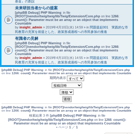
基金』の創設
未来研担当者からの提案
[phpBB Debug] PHP Warning
: in file
[ROOT]/vendor/twig/twig/lib/Twig/Extension/Core.php
on line
1266
:
count(): Parameter must be an array or an object that implements
Countable
by
insight_admin
» 2019年4月10日(水) 14:59 » in
問題提起001 実践的な市
民教育の充実を前提とした、政策形成過程への市民参加の推進
有識者の見解
[phpBB Debug] PHP Warning
: in file
[ROOT]/vendor/twig/twig/lib/Twig/Extension/Core.php
on line
1266
:
count(): Parameter must be an array or an object that implements
Countable
by
insight_admin
» 2019年4月10日(水) 14:55 » in
問題提起001 実践的な市
民教育の充実を前提とした、政策形成過程への市民参加の推進
[phpBB Debug] PHP Warning
: in file
[ROOT]/vendor/twig/twig/lib/Twig/Extension/Core.php
on line
1266
:
count(): Parameter must be an array or an object that implements Countable
期間内表示
[phpBB Debug] PHP Warning
: in file
[ROOT]/vendor/twig/twig/lib/Twig/Extension/Core.php
on line
1266
:
count(): Parameter must be an array or an object that implements Countable
検索結果 3 件
[phpBB Debug] PHP Warning
: in file
[ROOT]/vendor/twig/twig/lib/Twig/Extension/Core.php
on line
1266
:
count():
Parameter must be an array or an object that implements Countable
• ページ
1
／
1