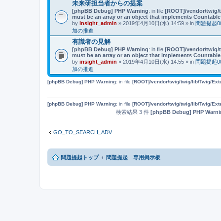
未来研担当者からの提案
[phpBB Debug] PHP Warning
: in file
[ROOT]/vendor/twig/t
must be an array or an object that implements Countable
by
insight_admin
» 2019年4月10日(水) 14:59 » in
問題提起
加の推進
有識者の見解
[phpBB Debug] PHP Warning
: in file
[ROOT]/vendor/twig/t
must be an array or an object that implements Countable
by
insight_admin
» 2019年4月10日(水) 14:55 » in
問題提起
加の推進
[phpBB Debug] PHP Warning
: in file
[ROOT]/vendor/twig/twig/lib/Twig/Ex
[phpBB Debug] PHP Warning
: in file
[ROOT]/vendor/twig/twig/lib/Twig/Ex
検索結果 3 件
[phpBB Debug] PHP Warni
GO_TO_SEARCH_ADV
問題提起トップ
問題提起 専用掲示板