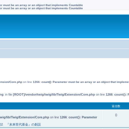
ter must be an array or an object that implements Countable
ter must be an array or an object that implements Countable
す
tension/Core.php
on line
1266
:
count(): Parameter must be an array or an object that implem
ng
: in file
[ROOT]/vendor/twig/twig/lib/Twig/Extension/Core.php
on line
1266
:
count(): 
返信数
0
wig/lib/Twig/Extension/Core.php
on line
1266
:
count(): Parameter
02 『未来世代基金』の創設