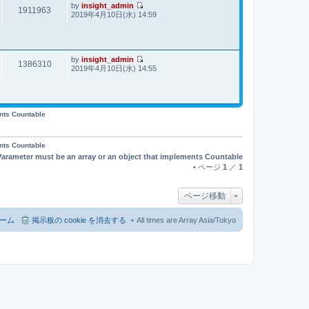
事
by
insight_admin
1911963
最
2019年4月10日(水) 14:59
新
記
事
by
insight_admin
1386310
最
2019年4月10日(水) 14:55
新
記
事
ents Countable
ents Countable
Parameter must be an array or an object that implements Countable
• ページ
1
／
1
ページ移動
ーム
掲示板の cookie を消去する
All times are Array Asia/Tokyo