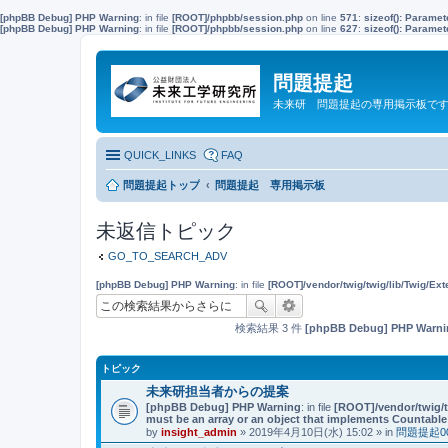
[phpBB Debug] PHP Warning
: in file
[ROOT]/phpbb/session.php
on line
571
:
sizeof(): Parame
[phpBB Debug] PHP Warning
: in file
[ROOT]/phpbb/session.php
on line
627
:
sizeof(): Parame
問題提起
未来研 問題提起の専用掲示板で
QUICK_LINKS
FAQ
問題提起トップ
問題提起 専用掲示板
未返信トピック
GO_TO_SEARCH_ADV
[phpBB Debug] PHP Warning
: in file
[ROOT]/vendor/twig/twig/lib/Twig/Ex
検索結果 3 件
[phpBB Debug] PHP Warni
トピック
未来研担当者からの提案
[phpBB Debug] PHP Warning
: in file
[ROOT]/vendor/twig/t
must be an array or an object that implements Countable
by
insight_admin
» 2019年4月10日(水) 15:02 » in
問題提起0