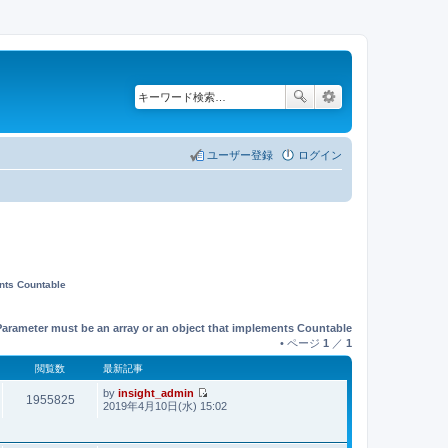
ユーザー登録
ログイン
ents Countable
Parameter must be an array or an object that implements Countable
• ページ
1
／
1
閲覧数
最新記事
by
insight_admin
1955825
最
2019年4月10日(水) 15:02
新
記