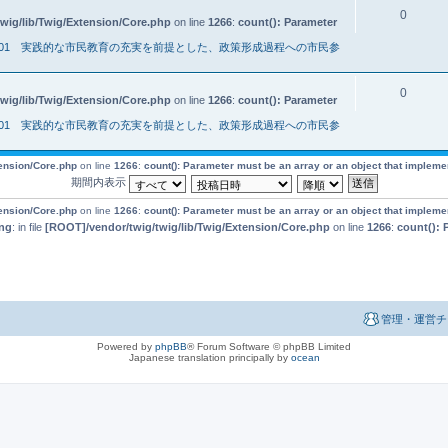
0
wig/lib/Twig/Extension/Core.php
on line
1266
:
count(): Parameter
001 実践的な市民教育の充実を前提とした、政策形成過程への市民参
0
wig/lib/Twig/Extension/Core.php
on line
1266
:
count(): Parameter
001 実践的な市民教育の充実を前提とした、政策形成過程への市民参
tension/Core.php
on line
1266
:
count(): Parameter must be an array or an object that implem
期間内表示
tension/Core.php
on line
1266
:
count(): Parameter must be an array or an object that implem
ng
: in file
[ROOT]/vendor/twig/twig/lib/Twig/Extension/Core.php
on line
1266
:
count(): 
管理・運営チ
Powered by
phpBB
® Forum Software © phpBB Limited
Japanese translation principally by
ocean