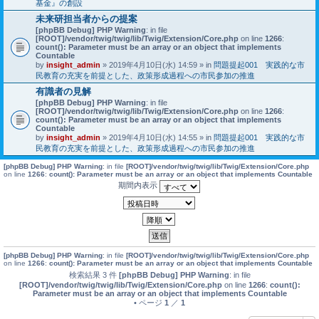
基金』の創設
未来研担当者からの提案
[phpBB Debug] PHP Warning
: in file
[ROOT]/vendor/twig/twig/lib/Twig/Extension/Core.php
on line
1266
:
count(): Parameter must be an array or an object that implements
Countable
by
insight_admin
» 2019年4月10日(水) 14:59 » in
問題提起001 実践的な市
民教育の充実を前提とした、政策形成過程への市民参加の推進
有識者の見解
[phpBB Debug] PHP Warning
: in file
[ROOT]/vendor/twig/twig/lib/Twig/Extension/Core.php
on line
1266
:
count(): Parameter must be an array or an object that implements
Countable
by
insight_admin
» 2019年4月10日(水) 14:55 » in
問題提起001 実践的な市
民教育の充実を前提とした、政策形成過程への市民参加の推進
[phpBB Debug] PHP Warning
: in file
[ROOT]/vendor/twig/twig/lib/Twig/Extension/Core.php
on line
1266
:
count(): Parameter must be an array or an object that implements Countable
期間内表示
[phpBB Debug] PHP Warning
: in file
[ROOT]/vendor/twig/twig/lib/Twig/Extension/Core.php
on line
1266
:
count(): Parameter must be an array or an object that implements Countable
検索結果 3 件
[phpBB Debug] PHP Warning
: in file
[ROOT]/vendor/twig/twig/lib/Twig/Extension/Core.php
on line
1266
:
count():
Parameter must be an array or an object that implements Countable
• ページ
1
／
1