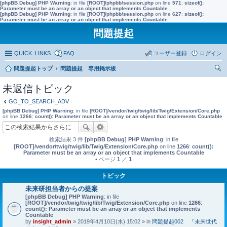
[phpBB Debug] PHP Warning
: in file
[ROOT]/phpbb/session.php
on line
571
:
sizeof():
Parameter must be an array or an object that implements Countable
[phpBB Debug] PHP Warning
: in file
[ROOT]/phpbb/session.php
on line
627
:
sizeof():
Parameter must be an array or an object that implements Countable
問題提起
QUICK_LINKS
FAQ
ユーザー登録
ログイン
問題提起トップ
問題提起 専用掲示板
索
未返信トピック
GO_TO_SEARCH_ADV
[phpBB Debug] PHP Warning
: in file
[ROOT]/vendor/twig/twig/lib/Twig/Extension/Core.php
on line
1266
:
count(): Parameter must be an array or an object that implements Countable
検索結果 3 件
[phpBB Debug] PHP Warning
: in file
[ROOT]/vendor/twig/twig/lib/Twig/Extension/Core.php
on line
1266
:
count():
Parameter must be an array or an object that implements Countable
• ページ
1
／
1
トピック
未来研担当者からの提案
[phpBB Debug] PHP Warning
: in file
[ROOT]/vendor/twig/twig/lib/Twig/Extension/Core.php
on line
1266
:
count(): Parameter must be an array or an object that implements
Countable
by
insight_admin
» 2019年4月10日(水) 15:02 » in
問題提起002 『未来世代