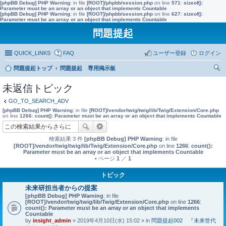
[phpBB Debug] PHP Warning
: in file
[ROOT]/phpbb/session.php
on line
571
:
sizeof():
Parameter must be an array or an object that implements Countable
[phpBB Debug] PHP Warning
: in file
[ROOT]/phpbb/session.php
on line
627
:
sizeof():
Parameter must be an array or an object that implements Countable
問題提起
QUICK_LINKS
FAQ
ユーザー登録
ログイン
問題提起トップ
問題提起 専用掲示板
索
未返信トピック
GO_TO_SEARCH_ADV
[phpBB Debug] PHP Warning
: in file
[ROOT]/vendor/twig/twig/lib/Twig/Extension/Core.php
on line
1266
:
count(): Parameter must be an array or an object that implements Countable
検索結果 3 件
[phpBB Debug] PHP Warning
: in file
[ROOT]/vendor/twig/twig/lib/Twig/Extension/Core.php
on line
1266
:
count():
Parameter must be an array or an object that implements Countable
• ページ
1
／
1
トピック
未来研担当者からの提案
[phpBB Debug] PHP Warning
: in file
[ROOT]/vendor/twig/twig/lib/Twig/Extension/Core.php
on line
1266
:
count(): Parameter must be an array or an object that implements
Countable
by
insight_admin
» 2019年4月10日(水) 15:02 » in
問題提起002 『未来世代