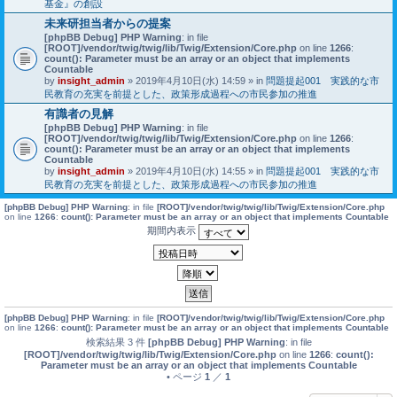
基金』の創設
未来研担当者からの提案
[phpBB Debug] PHP Warning
: in file
[ROOT]/vendor/twig/twig/lib/Twig/Extension/Core.php
on line
1266
:
count(): Parameter must be an array or an object that implements
Countable
by
insight_admin
» 2019年4月10日(水) 14:59 » in
問題提起001 実践的な市
民教育の充実を前提とした、政策形成過程への市民参加の推進
有識者の見解
[phpBB Debug] PHP Warning
: in file
[ROOT]/vendor/twig/twig/lib/Twig/Extension/Core.php
on line
1266
:
count(): Parameter must be an array or an object that implements
Countable
by
insight_admin
» 2019年4月10日(水) 14:55 » in
問題提起001 実践的な市
民教育の充実を前提とした、政策形成過程への市民参加の推進
[phpBB Debug] PHP Warning
: in file
[ROOT]/vendor/twig/twig/lib/Twig/Extension/Core.php
on line
1266
:
count(): Parameter must be an array or an object that implements Countable
期間内表示
[phpBB Debug] PHP Warning
: in file
[ROOT]/vendor/twig/twig/lib/Twig/Extension/Core.php
on line
1266
:
count(): Parameter must be an array or an object that implements Countable
検索結果 3 件
[phpBB Debug] PHP Warning
: in file
[ROOT]/vendor/twig/twig/lib/Twig/Extension/Core.php
on line
1266
:
count():
Parameter must be an array or an object that implements Countable
• ページ
1
／
1