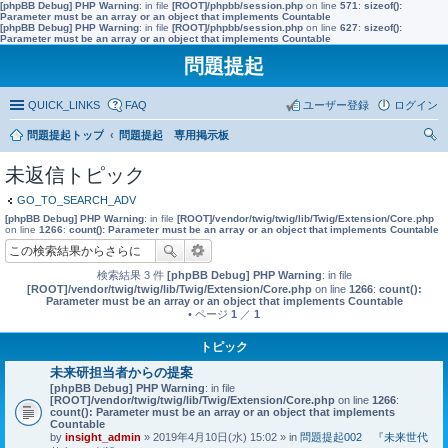
[phpBB Debug] PHP Warning
: in file
[ROOT]/phpbb/session.php
on line
571
:
sizeof():
Parameter must be an array or an object that implements Countable
[phpBB Debug] PHP Warning
: in file
[ROOT]/phpbb/session.php
on line
627
:
sizeof():
Parameter must be an array or an object that implements Countable
問題提起
QUICK_LINKS
FAQ
ユーザー登録
ログイン
問題提起トップ
問題提起 専用掲示板
索
未返信トピック
GO_TO_SEARCH_ADV
[phpBB Debug] PHP Warning
: in file
[ROOT]/vendor/twig/twig/lib/Twig/Extension/Core.php
on line
1266
:
count(): Parameter must be an array or an object that implements Countable
検索結果 3 件
[phpBB Debug] PHP Warning
: in file
[ROOT]/vendor/twig/twig/lib/Twig/Extension/Core.php
on line
1266
:
count():
Parameter must be an array or an object that implements Countable
• ページ
1
／
1
トピック
未来研担当者からの提案
[phpBB Debug] PHP Warning
: in file
[ROOT]/vendor/twig/twig/lib/Twig/Extension/Core.php
on line
1266
:
count(): Parameter must be an array or an object that implements
Countable
by
insight_admin
» 2019年4月10日(水) 15:02 » in
問題提起002 『未来世代