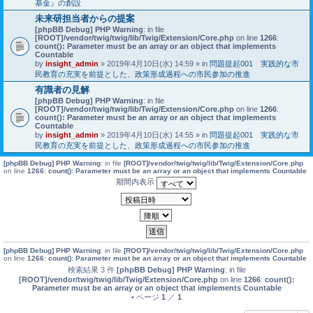
基金』の創設
未来研担当者からの提案
[phpBB Debug] PHP Warning
: in file
[ROOT]/vendor/twig/twig/lib/Twig/Extension/Core.php
on line
1266
:
count(): Parameter must be an array or an object that implements
Countable
by
insight_admin
» 2019年4月10日(水) 14:59 » in
問題提起001 実践的な市
民教育の充実を前提とした、政策形成過程への市民参加の推進
有識者の見解
[phpBB Debug] PHP Warning
: in file
[ROOT]/vendor/twig/twig/lib/Twig/Extension/Core.php
on line
1266
:
count(): Parameter must be an array or an object that implements
Countable
by
insight_admin
» 2019年4月10日(水) 14:55 » in
問題提起001 実践的な市
民教育の充実を前提とした、政策形成過程への市民参加の推進
[phpBB Debug] PHP Warning
: in file
[ROOT]/vendor/twig/twig/lib/Twig/Extension/Core.php
on line
1266
:
count(): Parameter must be an array or an object that implements Countable
期間内表示
[phpBB Debug] PHP Warning
: in file
[ROOT]/vendor/twig/twig/lib/Twig/Extension/Core.php
on line
1266
:
count(): Parameter must be an array or an object that implements Countable
検索結果 3 件
[phpBB Debug] PHP Warning
: in file
[ROOT]/vendor/twig/twig/lib/Twig/Extension/Core.php
on line
1266
:
count():
Parameter must be an array or an object that implements Countable
• ページ
1
／
1