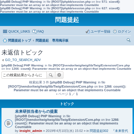
[phpBB Debug] PHP Warning
: in file
[ROOT]/phpbb/session.php
on line
571
:
sizeof():
Parameter must be an array or an object that implements Countable
[phpBB Debug] PHP Warning
: in file
[ROOT]/phpbb/session.php
on line
627
:
sizeof():
Parameter must be an array or an object that implements Countable
問題提起
QUICK_LINKS
FAQ
ユーザー登録
ログイン
問題提起トップ
問題提起 専用掲示板
索
未返信トピック
GO_TO_SEARCH_ADV
[phpBB Debug] PHP Warning
: in file
[ROOT]/vendor/twig/twig/lib/Twig/Extension/Core.php
on line
1266
:
count(): Parameter must be an array or an object that implements Countable
検索結果 3 件
[phpBB Debug] PHP Warning
: in file
[ROOT]/vendor/twig/twig/lib/Twig/Extension/Core.php
on line
1266
:
count():
Parameter must be an array or an object that implements Countable
• ページ
1
／
1
トピック
未来研担当者からの提案
[phpBB Debug] PHP Warning
: in file
[ROOT]/vendor/twig/twig/lib/Twig/Extension/Core.php
on line
1266
:
count(): Parameter must be an array or an object that implements
Countable
by
insight_admin
» 2019年4月10日(水) 15:02 » in
問題提起002 『未来世代