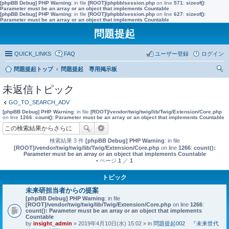
[phpBB Debug] PHP Warning
: in file
[ROOT]/phpbb/session.php
on line
571
:
sizeof():
Parameter must be an array or an object that implements Countable
[phpBB Debug] PHP Warning
: in file
[ROOT]/phpbb/session.php
on line
627
:
sizeof():
Parameter must be an array or an object that implements Countable
問題提起
QUICK_LINKS
FAQ
ユーザー登録
ログイン
問題提起トップ
問題提起 専用掲示板
索
未返信トピック
GO_TO_SEARCH_ADV
[phpBB Debug] PHP Warning
: in file
[ROOT]/vendor/twig/twig/lib/Twig/Extension/Core.php
on line
1266
:
count(): Parameter must be an array or an object that implements Countable
検索結果 3 件
[phpBB Debug] PHP Warning
: in file
[ROOT]/vendor/twig/twig/lib/Twig/Extension/Core.php
on line
1266
:
count():
Parameter must be an array or an object that implements Countable
• ページ
1
／
1
トピック
未来研担当者からの提案
[phpBB Debug] PHP Warning
: in file
[ROOT]/vendor/twig/twig/lib/Twig/Extension/Core.php
on line
1266
:
count(): Parameter must be an array or an object that implements
Countable
by
insight_admin
» 2019年4月10日(水) 15:02 » in
問題提起002 『未来世代