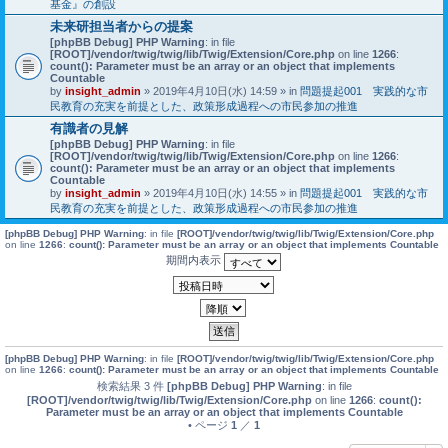
基金』の創設
未来研担当者からの提案
[phpBB Debug] PHP Warning
: in file
[ROOT]/vendor/twig/twig/lib/Twig/Extension/Core.php
on line
1266
:
count(): Parameter must be an array or an object that implements
Countable
by
insight_admin
» 2019年4月10日(水) 14:59 » in
問題提起001 実践的な市
民教育の充実を前提とした、政策形成過程への市民参加の推進
有識者の見解
[phpBB Debug] PHP Warning
: in file
[ROOT]/vendor/twig/twig/lib/Twig/Extension/Core.php
on line
1266
:
count(): Parameter must be an array or an object that implements
Countable
by
insight_admin
» 2019年4月10日(水) 14:55 » in
問題提起001 実践的な市
民教育の充実を前提とした、政策形成過程への市民参加の推進
[phpBB Debug] PHP Warning
: in file
[ROOT]/vendor/twig/twig/lib/Twig/Extension/Core.php
on line
1266
:
count(): Parameter must be an array or an object that implements Countable
期間内表示
[phpBB Debug] PHP Warning
: in file
[ROOT]/vendor/twig/twig/lib/Twig/Extension/Core.php
on line
1266
:
count(): Parameter must be an array or an object that implements Countable
検索結果 3 件
[phpBB Debug] PHP Warning
: in file
[ROOT]/vendor/twig/twig/lib/Twig/Extension/Core.php
on line
1266
:
count():
Parameter must be an array or an object that implements Countable
• ページ
1
／
1