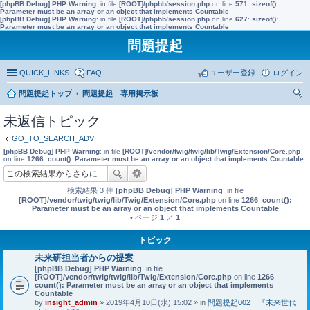
[phpBB Debug] PHP Warning
: in file
[ROOT]/phpbb/session.php
on line
571
:
sizeof():
Parameter must be an array or an object that implements Countable
[phpBB Debug] PHP Warning
: in file
[ROOT]/phpbb/session.php
on line
627
:
sizeof():
Parameter must be an array or an object that implements Countable
問題提起
QUICK_LINKS
FAQ
ユーザー登録
ログイン
問題提起トップ
問題提起 専用掲示板
索
未返信トピック
GO_TO_SEARCH_ADV
[phpBB Debug] PHP Warning
: in file
[ROOT]/vendor/twig/twig/lib/Twig/Extension/Core.php
on line
1266
:
count(): Parameter must be an array or an object that implements Countable
検索結果 3 件
[phpBB Debug] PHP Warning
: in file
[ROOT]/vendor/twig/twig/lib/Twig/Extension/Core.php
on line
1266
:
count():
Parameter must be an array or an object that implements Countable
• ページ
1
／
1
トピック
未来研担当者からの提案
[phpBB Debug] PHP Warning
: in file
[ROOT]/vendor/twig/twig/lib/Twig/Extension/Core.php
on line
1266
:
count(): Parameter must be an array or an object that implements
Countable
by
insight_admin
» 2019年4月10日(水) 15:02 » in
問題提起002 『未来世代