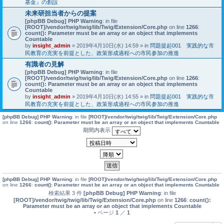
基金』の創設
未来研担当者からの提案
[phpBB Debug] PHP Warning
: in file
[ROOT]/vendor/twig/twig/lib/Twig/Extension/Core.php
on line
1266
:
count(): Parameter must be an array or an object that implements
Countable
by
insight_admin
» 2019年4月10日(水) 14:59 » in
問題提起001 実践的な市
民教育の充実を前提とした、政策形成過程への市民参加の推進
有識者の見解
[phpBB Debug] PHP Warning
: in file
[ROOT]/vendor/twig/twig/lib/Twig/Extension/Core.php
on line
1266
:
count(): Parameter must be an array or an object that implements
Countable
by
insight_admin
» 2019年4月10日(水) 14:55 » in
問題提起001 実践的な市
民教育の充実を前提とした、政策形成過程への市民参加の推進
[phpBB Debug] PHP Warning
: in file
[ROOT]/vendor/twig/twig/lib/Twig/Extension/Core.php
on line
1266
:
count(): Parameter must be an array or an object that implements Countable
期間内表示
[phpBB Debug] PHP Warning
: in file
[ROOT]/vendor/twig/twig/lib/Twig/Extension/Core.php
on line
1266
:
count(): Parameter must be an array or an object that implements Countable
検索結果 3 件
[phpBB Debug] PHP Warning
: in file
[ROOT]/vendor/twig/twig/lib/Twig/Extension/Core.php
on line
1266
:
count():
Parameter must be an array or an object that implements Countable
• ページ
1
／
1