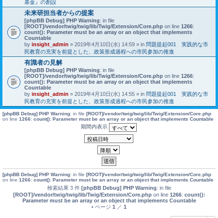
基金』の創設
未来研担当者からの提案
[phpBB Debug] PHP Warning
: in file
[ROOT]/vendor/twig/twig/lib/Twig/Extension/Core.php
on line
1266
:
count(): Parameter must be an array or an object that implements
Countable
by
insight_admin
» 2019年4月10日(水) 14:59 » in
問題提起001 実践的な市
民教育の充実を前提とした、政策形成過程への市民参加の推進
有識者の見解
[phpBB Debug] PHP Warning
: in file
[ROOT]/vendor/twig/twig/lib/Twig/Extension/Core.php
on line
1266
:
count(): Parameter must be an array or an object that implements
Countable
by
insight_admin
» 2019年4月10日(水) 14:55 » in
問題提起001 実践的な市
民教育の充実を前提とした、政策形成過程への市民参加の推進
[phpBB Debug] PHP Warning
: in file
[ROOT]/vendor/twig/twig/lib/Twig/Extension/Core.php
on line
1266
:
count(): Parameter must be an array or an object that implements Countable
期間内表示
[phpBB Debug] PHP Warning
: in file
[ROOT]/vendor/twig/twig/lib/Twig/Extension/Core.php
on line
1266
:
count(): Parameter must be an array or an object that implements Countable
検索結果 3 件
[phpBB Debug] PHP Warning
: in file
[ROOT]/vendor/twig/twig/lib/Twig/Extension/Core.php
on line
1266
:
count():
Parameter must be an array or an object that implements Countable
• ページ
1
／
1