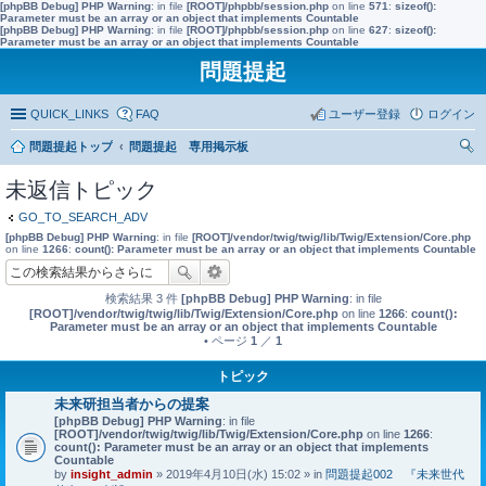
[phpBB Debug] PHP Warning
: in file
[ROOT]/phpbb/session.php
on line
571
:
sizeof():
Parameter must be an array or an object that implements Countable
[phpBB Debug] PHP Warning
: in file
[ROOT]/phpbb/session.php
on line
627
:
sizeof():
Parameter must be an array or an object that implements Countable
問題提起
QUICK_LINKS
FAQ
ユーザー登録
ログイン
問題提起トップ
問題提起 専用掲示板
索
未返信トピック
GO_TO_SEARCH_ADV
[phpBB Debug] PHP Warning
: in file
[ROOT]/vendor/twig/twig/lib/Twig/Extension/Core.php
on line
1266
:
count(): Parameter must be an array or an object that implements Countable
検索結果 3 件
[phpBB Debug] PHP Warning
: in file
[ROOT]/vendor/twig/twig/lib/Twig/Extension/Core.php
on line
1266
:
count():
Parameter must be an array or an object that implements Countable
• ページ
1
／
1
トピック
未来研担当者からの提案
[phpBB Debug] PHP Warning
: in file
[ROOT]/vendor/twig/twig/lib/Twig/Extension/Core.php
on line
1266
:
count(): Parameter must be an array or an object that implements
Countable
by
insight_admin
» 2019年4月10日(水) 15:02 » in
問題提起002 『未来世代