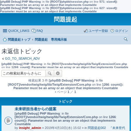
[phpBB Debug] PHP Warning
: in file
[ROOT]/phpbb/session.php
on line
571
:
sizeof():
Parameter must be an array or an object that implements Countable
[phpBB Debug] PHP Warning
: in file
[ROOT]/phpbb/session.php
on line
627
:
sizeof():
Parameter must be an array or an object that implements Countable
問題提起
QUICK_LINKS
FAQ
ユーザー登録
ログイン
問題提起トップ
問題提起 専用掲示板
索
未返信トピック
GO_TO_SEARCH_ADV
[phpBB Debug] PHP Warning
: in file
[ROOT]/vendor/twig/twig/lib/Twig/Extension/Core.php
on line
1266
:
count(): Parameter must be an array or an object that implements Countable
検索結果 3 件
[phpBB Debug] PHP Warning
: in file
[ROOT]/vendor/twig/twig/lib/Twig/Extension/Core.php
on line
1266
:
count():
Parameter must be an array or an object that implements Countable
• ページ
1
／
1
トピック
未来研担当者からの提案
[phpBB Debug] PHP Warning
: in file
[ROOT]/vendor/twig/twig/lib/Twig/Extension/Core.php
on line
1266
:
count(): Parameter must be an array or an object that implements
Countable
by
insight_admin
» 2019年4月10日(水) 15:02 » in
問題提起002 『未来世代