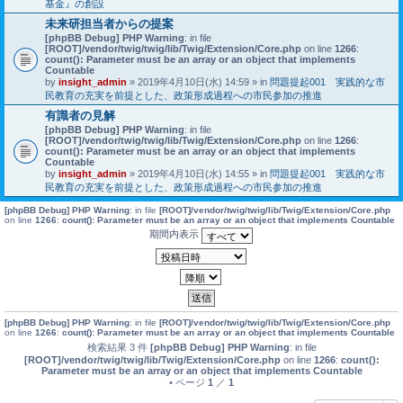
基金』の創設
未来研担当者からの提案
[phpBB Debug] PHP Warning
: in file
[ROOT]/vendor/twig/twig/lib/Twig/Extension/Core.php
on line
1266
:
count(): Parameter must be an array or an object that implements
Countable
by
insight_admin
» 2019年4月10日(水) 14:59 » in
問題提起001 実践的な市
民教育の充実を前提とした、政策形成過程への市民参加の推進
有識者の見解
[phpBB Debug] PHP Warning
: in file
[ROOT]/vendor/twig/twig/lib/Twig/Extension/Core.php
on line
1266
:
count(): Parameter must be an array or an object that implements
Countable
by
insight_admin
» 2019年4月10日(水) 14:55 » in
問題提起001 実践的な市
民教育の充実を前提とした、政策形成過程への市民参加の推進
[phpBB Debug] PHP Warning
: in file
[ROOT]/vendor/twig/twig/lib/Twig/Extension/Core.php
on line
1266
:
count(): Parameter must be an array or an object that implements Countable
期間内表示
[phpBB Debug] PHP Warning
: in file
[ROOT]/vendor/twig/twig/lib/Twig/Extension/Core.php
on line
1266
:
count(): Parameter must be an array or an object that implements Countable
検索結果 3 件
[phpBB Debug] PHP Warning
: in file
[ROOT]/vendor/twig/twig/lib/Twig/Extension/Core.php
on line
1266
:
count():
Parameter must be an array or an object that implements Countable
• ページ
1
／
1