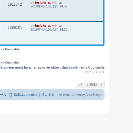
事
by
insight_admin
1911742
最
2019年4月10日(水) 14:59
新
記
事
by
insight_admin
1386101
最
2019年4月10日(水) 14:55
新
記
事
ents Countable
ents Countable
Parameter must be an array or an object that implements Countable
• ページ
1
／
1
ページ移動
ーム
掲示板の cookie を消去する
All times are Array Asia/Tokyo