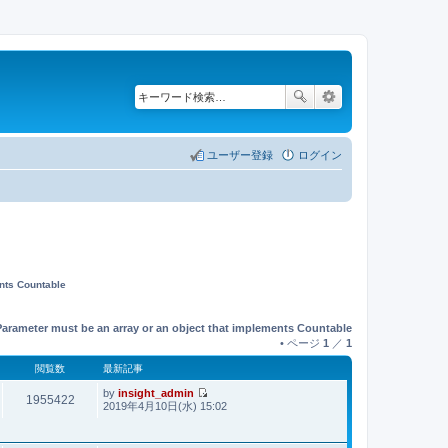
ユーザー登録
ログイン
ents Countable
Parameter must be an array or an object that implements Countable
• ページ
1
／
1
閲覧数
最新記事
by
insight_admin
1955422
最
2019年4月10日(水) 15:02
新
記