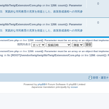
0
wig/lib/Twig/Extension/Core.php
on line
1266
:
count(): Parameter
001 実践的な市民教育の充実を前提とした、政策形成過程への市民参
0
wig/lib/Twig/Extension/Core.php
on line
1266
:
count(): Parameter
001 実践的な市民教育の充実を前提とした、政策形成過程への市民参
tension/Core.php
on line
1266
:
count(): Parameter must be an array or an object that implem
期間内表示
tension/Core.php
on line
1266
:
count(): Parameter must be an array or an object that implem
ng
: in file
[ROOT]/vendor/twig/twig/lib/Twig/Extension/Core.php
on line
1266
:
count(): 
管理・運営チ
Powered by
phpBB
® Forum Software © phpBB Limited
Japanese translation principally by
ocean