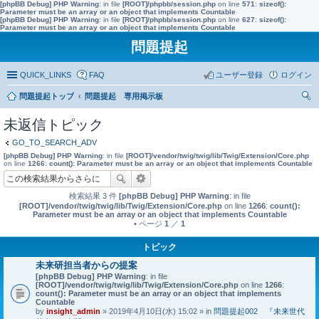
[phpBB Debug] PHP Warning
: in file
[ROOT]/phpbb/session.php
on line
571
:
sizeof():
Parameter must be an array or an object that implements Countable
[phpBB Debug] PHP Warning
: in file
[ROOT]/phpbb/session.php
on line
627
:
sizeof():
Parameter must be an array or an object that implements Countable
問題提起
QUICK_LINKS
FAQ
ユーザー登録
ログイン
問題提起トップ
問題提起 専用掲示板
索
未返信トピック
GO_TO_SEARCH_ADV
[phpBB Debug] PHP Warning
: in file
[ROOT]/vendor/twig/twig/lib/Twig/Extension/Core.php
on line
1266
:
count(): Parameter must be an array or an object that implements Countable
検索結果 3 件
[phpBB Debug] PHP Warning
: in file
[ROOT]/vendor/twig/twig/lib/Twig/Extension/Core.php
on line
1266
:
count():
Parameter must be an array or an object that implements Countable
• ページ
1
／
1
トピック
未来研担当者からの提案
[phpBB Debug] PHP Warning
: in file
[ROOT]/vendor/twig/twig/lib/Twig/Extension/Core.php
on line
1266
:
count(): Parameter must be an array or an object that implements
Countable
by
insight_admin
» 2019年4月10日(水) 15:02 » in
問題提起002 『未来世代