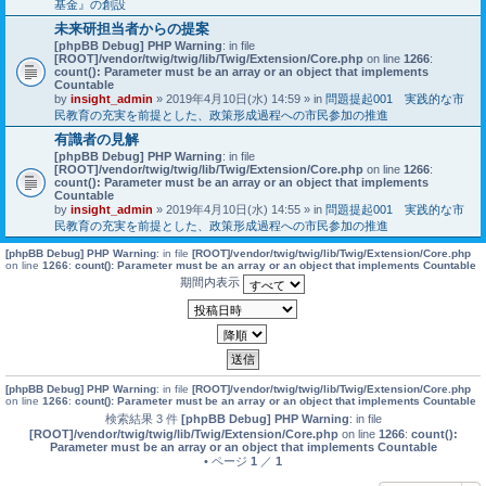
基金』の創設
未来研担当者からの提案
[phpBB Debug] PHP Warning
: in file
[ROOT]/vendor/twig/twig/lib/Twig/Extension/Core.php
on line
1266
:
count(): Parameter must be an array or an object that implements
Countable
by
insight_admin
» 2019年4月10日(水) 14:59 » in
問題提起001 実践的な市
民教育の充実を前提とした、政策形成過程への市民参加の推進
有識者の見解
[phpBB Debug] PHP Warning
: in file
[ROOT]/vendor/twig/twig/lib/Twig/Extension/Core.php
on line
1266
:
count(): Parameter must be an array or an object that implements
Countable
by
insight_admin
» 2019年4月10日(水) 14:55 » in
問題提起001 実践的な市
民教育の充実を前提とした、政策形成過程への市民参加の推進
[phpBB Debug] PHP Warning
: in file
[ROOT]/vendor/twig/twig/lib/Twig/Extension/Core.php
on line
1266
:
count(): Parameter must be an array or an object that implements Countable
期間内表示
[phpBB Debug] PHP Warning
: in file
[ROOT]/vendor/twig/twig/lib/Twig/Extension/Core.php
on line
1266
:
count(): Parameter must be an array or an object that implements Countable
検索結果 3 件
[phpBB Debug] PHP Warning
: in file
[ROOT]/vendor/twig/twig/lib/Twig/Extension/Core.php
on line
1266
:
count():
Parameter must be an array or an object that implements Countable
• ページ
1
／
1