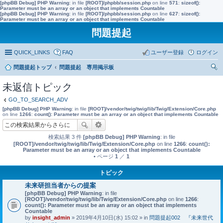
[phpBB Debug] PHP Warning
: in file
[ROOT]/phpbb/session.php
on line
571
:
sizeof():
Parameter must be an array or an object that implements Countable
[phpBB Debug] PHP Warning
: in file
[ROOT]/phpbb/session.php
on line
627
:
sizeof():
Parameter must be an array or an object that implements Countable
問題提起
QUICK_LINKS
FAQ
ユーザー登録
ログイン
問題提起トップ
問題提起 専用掲示板
索
未返信トピック
GO_TO_SEARCH_ADV
[phpBB Debug] PHP Warning
: in file
[ROOT]/vendor/twig/twig/lib/Twig/Extension/Core.php
on line
1266
:
count(): Parameter must be an array or an object that implements Countable
検索結果 3 件
[phpBB Debug] PHP Warning
: in file
[ROOT]/vendor/twig/twig/lib/Twig/Extension/Core.php
on line
1266
:
count():
Parameter must be an array or an object that implements Countable
• ページ
1
／
1
トピック
未来研担当者からの提案
[phpBB Debug] PHP Warning
: in file
[ROOT]/vendor/twig/twig/lib/Twig/Extension/Core.php
on line
1266
:
count(): Parameter must be an array or an object that implements
Countable
by
insight_admin
» 2019年4月10日(水) 15:02 » in
問題提起002 『未来世代