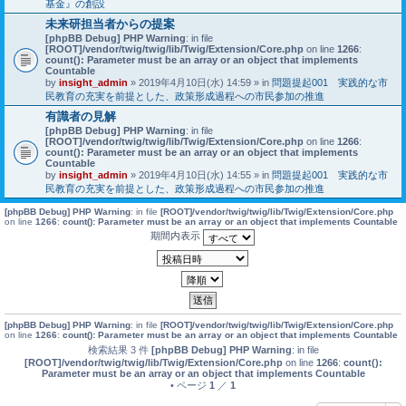
基金』の創設
未来研担当者からの提案
[phpBB Debug] PHP Warning
: in file
[ROOT]/vendor/twig/twig/lib/Twig/Extension/Core.php
on line
1266
:
count(): Parameter must be an array or an object that implements
Countable
by
insight_admin
» 2019年4月10日(水) 14:59 » in
問題提起001 実践的な市
民教育の充実を前提とした、政策形成過程への市民参加の推進
有識者の見解
[phpBB Debug] PHP Warning
: in file
[ROOT]/vendor/twig/twig/lib/Twig/Extension/Core.php
on line
1266
:
count(): Parameter must be an array or an object that implements
Countable
by
insight_admin
» 2019年4月10日(水) 14:55 » in
問題提起001 実践的な市
民教育の充実を前提とした、政策形成過程への市民参加の推進
[phpBB Debug] PHP Warning
: in file
[ROOT]/vendor/twig/twig/lib/Twig/Extension/Core.php
on line
1266
:
count(): Parameter must be an array or an object that implements Countable
期間内表示
[phpBB Debug] PHP Warning
: in file
[ROOT]/vendor/twig/twig/lib/Twig/Extension/Core.php
on line
1266
:
count(): Parameter must be an array or an object that implements Countable
検索結果 3 件
[phpBB Debug] PHP Warning
: in file
[ROOT]/vendor/twig/twig/lib/Twig/Extension/Core.php
on line
1266
:
count():
Parameter must be an array or an object that implements Countable
• ページ
1
／
1