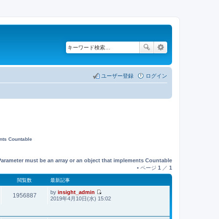
ユーザー登録
ログイン
ents Countable
Parameter must be an array or an object that implements Countable
• ページ
1
／
1
閲覧数
最新記事
by
insight_admin
1956887
最
2019年4月10日(水) 15:02
新
記