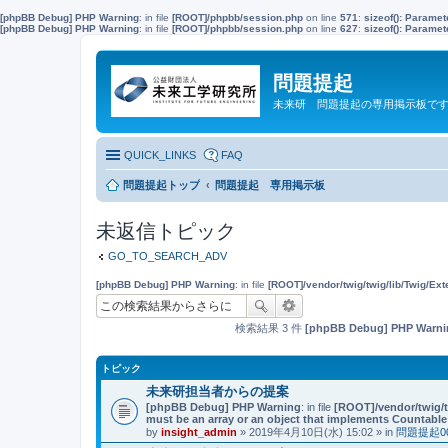
[phpBB Debug] PHP Warning
: in file
[ROOT]/phpbb/session.php
on line
571
:
sizeof(): Parame
[phpBB Debug] PHP Warning
: in file
[ROOT]/phpbb/session.php
on line
627
:
sizeof(): Parame
問題提起
未来研 問題提起の専用掲示板で
QUICK_LINKS
FAQ
問題提起トップ
問題提起 専用掲示板
未返信トピック
GO_TO_SEARCH_ADV
[phpBB Debug] PHP Warning
: in file
[ROOT]/vendor/twig/twig/lib/Twig/Ex
検索結果 3 件
[phpBB Debug] PHP Warni
トピック
未来研担当者からの提案
[phpBB Debug] PHP Warning
: in file
[ROOT]/vendor/twig/t
must be an array or an object that implements Countable
by
insight_admin
» 2019年4月10日(水) 15:02 » in
問題提起0