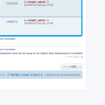
事
by
insight_admin
1912029
最
2019年4月10日(水) 14:59
新
記
事
by
insight_admin
1386372
最
2019年4月10日(水) 14:55
新
記
事
ents Countable
ents Countable
Parameter must be an array or an object that implements Countable
• ページ
1
／
1
ページ移動
ーム
掲示板の cookie を消去する
All times are Array Asia/Tokyo