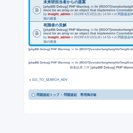
未来研担当者からの提案
[phpBB Debug] PHP Warning
: in file
[ROOT]/vendor/twig/t
must be an array or an object that implements Countable
by
insight_admin
» 2019年4月10日(水) 14:59 » in
問題提起
加の推進
有識者の見解
[phpBB Debug] PHP Warning
: in file
[ROOT]/vendor/twig/t
must be an array or an object that implements Countable
by
insight_admin
» 2019年4月10日(水) 14:55 » in
問題提起
加の推進
[phpBB Debug] PHP Warning
: in file
[ROOT]/vendor/twig/twig/lib/Twig/Ex
[phpBB Debug] PHP Warning
: in file
[ROOT]/vendor/twig/twig/lib/Twig/Ex
検索結果 3 件
[phpBB Debug] PHP Warni
GO_TO_SEARCH_ADV
問題提起トップ
問題提起 専用掲示板