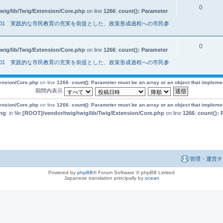
0
wig/lib/Twig/Extension/Core.php
on line
1266
:
count(): Parameter
001 実践的な市民教育の充実を前提とした、政策形成過程への市民参
0
wig/lib/Twig/Extension/Core.php
on line
1266
:
count(): Parameter
001 実践的な市民教育の充実を前提とした、政策形成過程への市民参
tension/Core.php
on line
1266
:
count(): Parameter must be an array or an object that implem
期間内表示
tension/Core.php
on line
1266
:
count(): Parameter must be an array or an object that implem
ng
: in file
[ROOT]/vendor/twig/twig/lib/Twig/Extension/Core.php
on line
1266
:
count(): 
管理・運営チ
Powered by
phpBB
® Forum Software © phpBB Limited
Japanese translation principally by
ocean