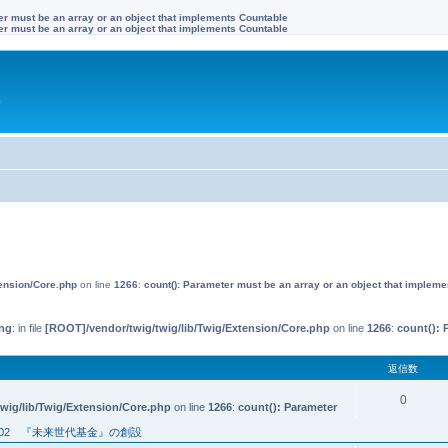
ter must be an array or an object that implements Countable
ter must be an array or an object that implements Countable
す
tension/Core.php
on line
1266
:
count(): Parameter must be an array or an object that implem
ng
: in file
[ROOT]/vendor/twig/twig/lib/Twig/Extension/Core.php
on line
1266
:
count(): 
返信数
0
wig/lib/Twig/Extension/Core.php
on line
1266
:
count(): Parameter
02 『未来世代基金』の創設