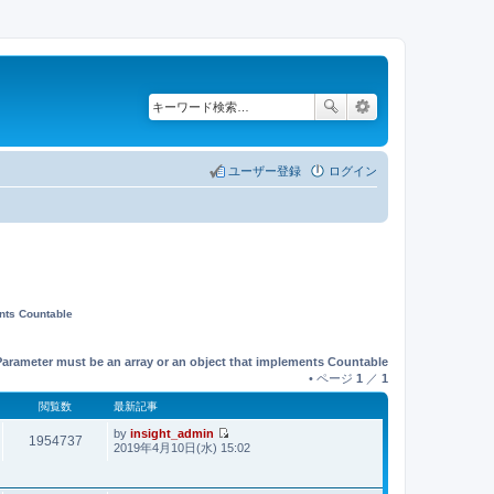
ユーザー登録
ログイン
ents Countable
Parameter must be an array or an object that implements Countable
• ページ
1
／
1
閲覧数
最新記事
by
insight_admin
1954737
最
2019年4月10日(水) 15:02
新
記