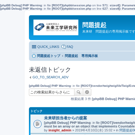
[phpBB Debug] PHP Warning
: in file
[ROOT]/phpbb/session.php
on line
571
:
sizeof(): Parame
[phpBB Debug] PHP Warning
: in file
[ROOT]/phpbb/session.php
on line
627
:
sizeof(): Parame
問題提起
未来研 問題提起の専用掲示板で
QUICK_LINKS
FAQ
問題提起トップ
問題提起 専用掲示板
未返信トピック
GO_TO_SEARCH_ADV
[phpBB Debug] PHP Warning
: in file
[ROOT]/vendor/twig/twig/lib/Twig/Ex
検索結果 3 件
[phpBB Debug] PHP Warni
トピック
未来研担当者からの提案
[phpBB Debug] PHP Warning
: in file
[ROOT]/vendor/twig/t
must be an array or an object that implements Countable
by
insight_admin
» 2019年4月10日(水) 15:02 » in
問題提起0