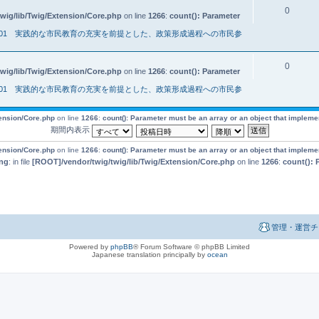
0
wig/lib/Twig/Extension/Core.php
on line
1266
:
count(): Parameter
001 実践的な市民教育の充実を前提とした、政策形成過程への市民参
0
wig/lib/Twig/Extension/Core.php
on line
1266
:
count(): Parameter
001 実践的な市民教育の充実を前提とした、政策形成過程への市民参
tension/Core.php
on line
1266
:
count(): Parameter must be an array or an object that implem
期間内表示
tension/Core.php
on line
1266
:
count(): Parameter must be an array or an object that implem
ng
: in file
[ROOT]/vendor/twig/twig/lib/Twig/Extension/Core.php
on line
1266
:
count(): 
管理・運営チ
Powered by
phpBB
® Forum Software © phpBB Limited
Japanese translation principally by
ocean