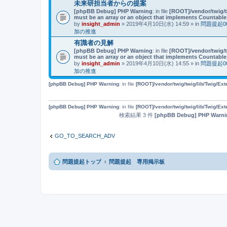
未来研担当者からの提案
[phpBB Debug] PHP Warning
: in file
[ROOT]/vendor/twig/t
must be an array or an object that implements Countable
by
insight_admin
» 2019年4月10日(水) 14:59 » in
問題提起
加の推進
有識者の見解
[phpBB Debug] PHP Warning
: in file
[ROOT]/vendor/twig/t
must be an array or an object that implements Countable
by
insight_admin
» 2019年4月10日(水) 14:55 » in
問題提起
加の推進
[phpBB Debug] PHP Warning
: in file
[ROOT]/vendor/twig/twig/lib/Twig/Ex
[phpBB Debug] PHP Warning
: in file
[ROOT]/vendor/twig/twig/lib/Twig/Ex
検索結果 3 件
[phpBB Debug] PHP Warni
GO_TO_SEARCH_ADV
問題提起トップ
問題提起 専用掲示板