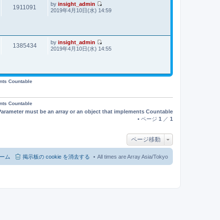
事
by
insight_admin
1911091
最
2019年4月10日(水) 14:59
新
記
事
by
insight_admin
1385434
最
2019年4月10日(水) 14:55
新
記
事
ents Countable
ents Countable
Parameter must be an array or an object that implements Countable
• ページ
1
／
1
ページ移動
ーム
掲示板の cookie を消去する
All times are Array Asia/Tokyo