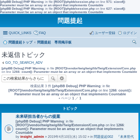
[phpBB Debug] PHP Warning
: in file
[ROOT]/phpbb/session.php
on line
571
:
sizeof():
Parameter must be an array or an object that implements Countable
[phpBB Debug] PHP Warning
: in file
[ROOT]/phpbb/session.php
on line
627
:
sizeof():
Parameter must be an array or an object that implements Countable
問題提起
QUICK_LINKS
FAQ
ユーザー登録
ログイン
問題提起トップ
問題提起 専用掲示板
索
未返信トピック
GO_TO_SEARCH_ADV
[phpBB Debug] PHP Warning
: in file
[ROOT]/vendor/twig/twig/lib/Twig/Extension/Core.php
on line
1266
:
count(): Parameter must be an array or an object that implements Countable
検索結果 3 件
[phpBB Debug] PHP Warning
: in file
[ROOT]/vendor/twig/twig/lib/Twig/Extension/Core.php
on line
1266
:
count():
Parameter must be an array or an object that implements Countable
• ページ
1
／
1
トピック
未来研担当者からの提案
[phpBB Debug] PHP Warning
: in file
[ROOT]/vendor/twig/twig/lib/Twig/Extension/Core.php
on line
1266
:
count(): Parameter must be an array or an object that implements
Countable
by
insight_admin
» 2019年4月10日(水) 15:02 » in
問題提起002 『未来世代