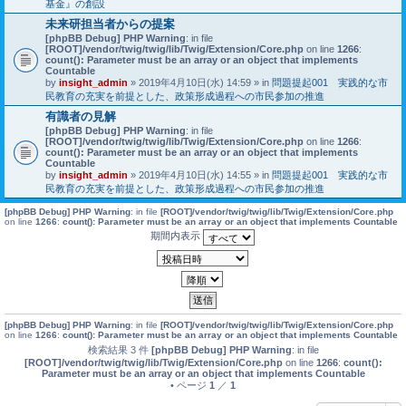
基金』の創設
未来研担当者からの提案
[phpBB Debug] PHP Warning
: in file
[ROOT]/vendor/twig/twig/lib/Twig/Extension/Core.php
on line
1266
:
count(): Parameter must be an array or an object that implements
Countable
by
insight_admin
» 2019年4月10日(水) 14:59 » in
問題提起001 実践的な市
民教育の充実を前提とした、政策形成過程への市民参加の推進
有識者の見解
[phpBB Debug] PHP Warning
: in file
[ROOT]/vendor/twig/twig/lib/Twig/Extension/Core.php
on line
1266
:
count(): Parameter must be an array or an object that implements
Countable
by
insight_admin
» 2019年4月10日(水) 14:55 » in
問題提起001 実践的な市
民教育の充実を前提とした、政策形成過程への市民参加の推進
[phpBB Debug] PHP Warning
: in file
[ROOT]/vendor/twig/twig/lib/Twig/Extension/Core.php
on line
1266
:
count(): Parameter must be an array or an object that implements Countable
期間内表示
[phpBB Debug] PHP Warning
: in file
[ROOT]/vendor/twig/twig/lib/Twig/Extension/Core.php
on line
1266
:
count(): Parameter must be an array or an object that implements Countable
検索結果 3 件
[phpBB Debug] PHP Warning
: in file
[ROOT]/vendor/twig/twig/lib/Twig/Extension/Core.php
on line
1266
:
count():
Parameter must be an array or an object that implements Countable
• ページ
1
／
1