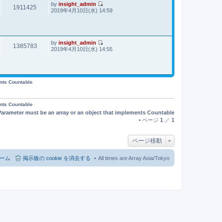
事
by
insight_admin
1911425
最
2019年4月10日(水) 14:59
新
記
事
by
insight_admin
1385783
最
2019年4月10日(水) 14:55
新
記
事
ents Countable
ents Countable
Parameter must be an array or an object that implements Countable
• ページ
1
／
1
ページ移動
ーム
掲示板の cookie を消去する
All times are Array Asia/Tokyo