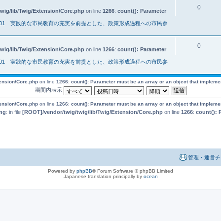
0
wig/lib/Twig/Extension/Core.php
on line
1266
:
count(): Parameter
001 実践的な市民教育の充実を前提とした、政策形成過程への市民参
0
wig/lib/Twig/Extension/Core.php
on line
1266
:
count(): Parameter
001 実践的な市民教育の充実を前提とした、政策形成過程への市民参
tension/Core.php
on line
1266
:
count(): Parameter must be an array or an object that implem
期間内表示
tension/Core.php
on line
1266
:
count(): Parameter must be an array or an object that implem
ng
: in file
[ROOT]/vendor/twig/twig/lib/Twig/Extension/Core.php
on line
1266
:
count(): 
管理・運営チ
Powered by
phpBB
® Forum Software © phpBB Limited
Japanese translation principally by
ocean