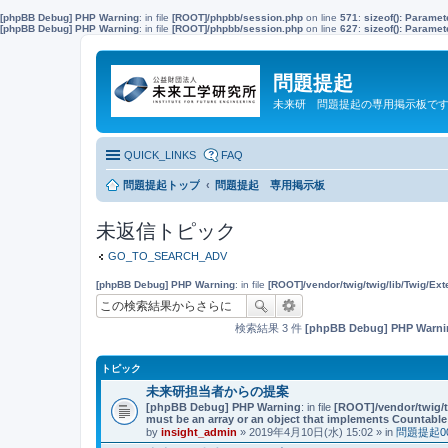
[phpBB Debug] PHP Warning
: in file
[ROOT]/phpbb/session.php
on line
571
:
sizeof(): Parame
[phpBB Debug] PHP Warning
: in file
[ROOT]/phpbb/session.php
on line
627
:
sizeof(): Parame
問題提起
未来研 問題提起の専用掲示板で
QUICK_LINKS
FAQ
問題提起トップ
問題提起 専用掲示板
未返信トピック
GO_TO_SEARCH_ADV
[phpBB Debug] PHP Warning
: in file
[ROOT]/vendor/twig/twig/lib/Twig/Ex
検索結果 3 件
[phpBB Debug] PHP Warni
トピック
未来研担当者からの提案
[phpBB Debug] PHP Warning
: in file
[ROOT]/vendor/twig/t
must be an array or an object that implements Countable
by
insight_admin
» 2019年4月10日(水) 15:02 » in
問題提起0