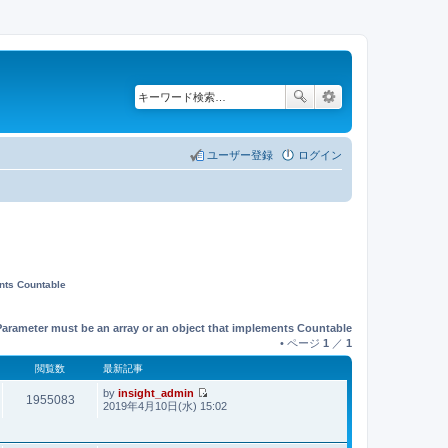
ユーザー登録
ログイン
ents Countable
Parameter must be an array or an object that implements Countable
• ページ
1
／
1
閲覧数
最新記事
by
insight_admin
1955083
最
2019年4月10日(水) 15:02
新
記