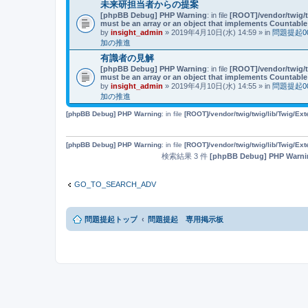
未来研担当者からの提案
[phpBB Debug] PHP Warning
: in file
[ROOT]/vendor/twig/t
must be an array or an object that implements Countable
by
insight_admin
» 2019年4月10日(水) 14:59 » in
問題提起
加の推進
有識者の見解
[phpBB Debug] PHP Warning
: in file
[ROOT]/vendor/twig/t
must be an array or an object that implements Countable
by
insight_admin
» 2019年4月10日(水) 14:55 » in
問題提起
加の推進
[phpBB Debug] PHP Warning
: in file
[ROOT]/vendor/twig/twig/lib/Twig/Ex
[phpBB Debug] PHP Warning
: in file
[ROOT]/vendor/twig/twig/lib/Twig/Ex
検索結果 3 件
[phpBB Debug] PHP Warni
GO_TO_SEARCH_ADV
問題提起トップ
問題提起 専用掲示板