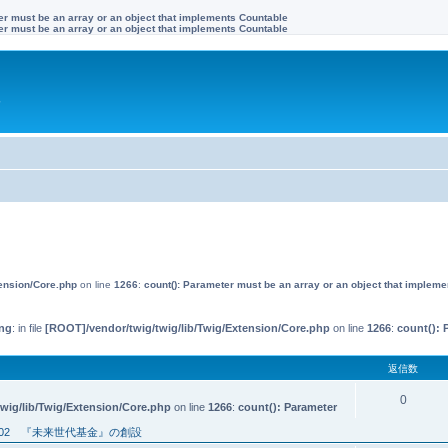
ter must be an array or an object that implements Countable
ter must be an array or an object that implements Countable
す
tension/Core.php
on line
1266
:
count(): Parameter must be an array or an object that implem
ng
: in file
[ROOT]/vendor/twig/twig/lib/Twig/Extension/Core.php
on line
1266
:
count(): 
返信数
0
wig/lib/Twig/Extension/Core.php
on line
1266
:
count(): Parameter
02 『未来世代基金』の創設