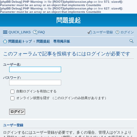
[phpBB Debug] PHP Warning
: in file
[ROOT]/phpbb/session.php
on line
571
:
sizeof():
Parameter must be an array or an object that implements Countable
[phpBB Debug] PHP Warning
: in file
[ROOT]/phpbb/session.php
on line
627
:
sizeof():
Parameter must be an array or an object that implements Countable
問題提起
QUICK_LINKS
FAQ
ユーザー登録
ログイン
問題提起トップ
問題提起 専用掲示板
索
このフォーラムで記事を投稿するにはログインが必要です
ユーザー名:
パスワード:
自動ログインを有効にする
オンライン状態を隠す （このログインのみ効果があります）
ユーザー登録
ログインするにはユーザー登録が必要です。多くの場合、管理人はゲストより