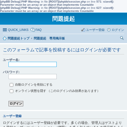
[phpBB Debug] PHP Warning
: in file
[ROOT]/phpbb/session.php
on line
571
:
sizeof():
Parameter must be an array or an object that implements Countable
[phpBB Debug] PHP Warning
: in file
[ROOT]/phpbb/session.php
on line
627
:
sizeof():
Parameter must be an array or an object that implements Countable
問題提起
QUICK_LINKS
FAQ
ユーザー登録
ログイン
問題提起トップ
問題提起 専用掲示板
索
このフォーラムで記事を投稿するにはログインが必要です
ユーザー名:
パスワード:
自動ログインを有効にする
オンライン状態を隠す （このログインのみ効果があります）
ユーザー登録
ログインするにはユーザー登録が必要です。多くの場合、管理人はゲストより