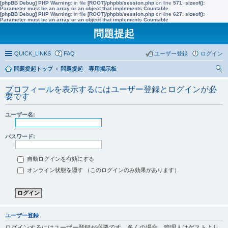
[phpBB Debug] PHP Warning
: in file
[ROOT]/phpbb/session.php
on line
571
:
sizeof():
Parameter must be an array or an object that implements Countable
[phpBB Debug] PHP Warning
: in file
[ROOT]/phpbb/session.php
on line
627
:
sizeof():
Parameter must be an array or an object that implements Countable
問題提起
QUICK_LINKS
FAQ
ユーザー登録
ログイン
問題提起トップ
問題提起 専用掲示板
索
プロフィールを表示するにはユーザー登録とログインが必
要です
ユーザー名:
パスワード:
自動ログインを有効にする
オンライン状態を隠す （このログインのみ効果があります）
ユーザー登録
ログインするにはユーザー登録が必要です。多くの場合、管理人はゲストより