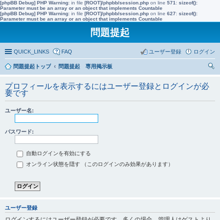
[phpBB Debug] PHP Warning
: in file
[ROOT]/phpbb/session.php
on line
571
:
sizeof():
Parameter must be an array or an object that implements Countable
[phpBB Debug] PHP Warning
: in file
[ROOT]/phpbb/session.php
on line
627
:
sizeof():
Parameter must be an array or an object that implements Countable
問題提起
QUICK_LINKS
FAQ
ユーザー登録
ログイン
問題提起トップ
問題提起 専用掲示板
索
プロフィールを表示するにはユーザー登録とログインが必
要です
ユーザー名:
パスワード:
自動ログインを有効にする
オンライン状態を隠す （このログインのみ効果があります）
ユーザー登録
ログインするにはユーザー登録が必要です。多くの場合、管理人はゲストより