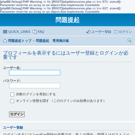
[phpBB Debug] PHP Warning
: in file
[ROOT]/phpbb/session.php
on line
571
:
sizeof():
Parameter must be an array or an object that implements Countable
[phpBB Debug] PHP Warning
: in file
[ROOT]/phpbb/session.php
on line
627
:
sizeof():
Parameter must be an array or an object that implements Countable
問題提起
QUICK_LINKS
FAQ
ユーザー登録
ログイン
問題提起トップ
問題提起 専用掲示板
索
プロフィールを表示するにはユーザー登録とログインが必
要です
ユーザー名:
パスワード:
自動ログインを有効にする
オンライン状態を隠す （このログインのみ効果があります）
ユーザー登録
ログインするにはユーザー登録が必要です。多くの場合、管理人はゲストより