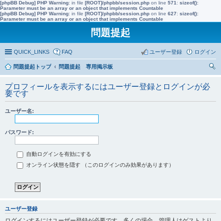
[phpBB Debug] PHP Warning
: in file
[ROOT]/phpbb/session.php
on line
571
:
sizeof():
Parameter must be an array or an object that implements Countable
[phpBB Debug] PHP Warning
: in file
[ROOT]/phpbb/session.php
on line
627
:
sizeof():
Parameter must be an array or an object that implements Countable
問題提起
QUICK_LINKS
FAQ
ユーザー登録
ログイン
問題提起トップ
問題提起 専用掲示板
索
プロフィールを表示するにはユーザー登録とログインが必
要です
ユーザー名:
パスワード:
自動ログインを有効にする
オンライン状態を隠す （このログインのみ効果があります）
ユーザー登録
ログインするにはユーザー登録が必要です。多くの場合、管理人はゲストより