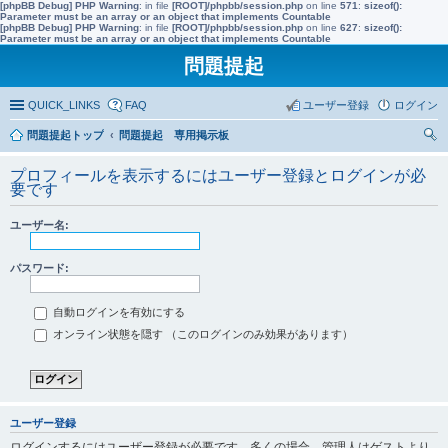
[phpBB Debug] PHP Warning
: in file
[ROOT]/phpbb/session.php
on line
571
:
sizeof():
Parameter must be an array or an object that implements Countable
[phpBB Debug] PHP Warning
: in file
[ROOT]/phpbb/session.php
on line
627
:
sizeof():
Parameter must be an array or an object that implements Countable
問題提起
QUICK_LINKS
FAQ
ユーザー登録
ログイン
問題提起トップ
問題提起 専用掲示板
索
プロフィールを表示するにはユーザー登録とログインが必
要です
ユーザー名:
パスワード:
自動ログインを有効にする
オンライン状態を隠す （このログインのみ効果があります）
ユーザー登録
ログインするにはユーザー登録が必要です。多くの場合、管理人はゲストより