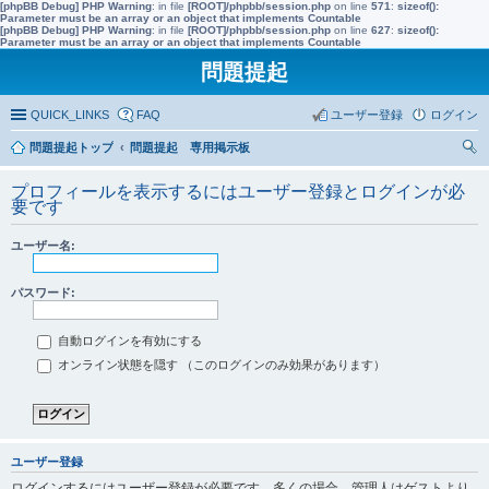
[phpBB Debug] PHP Warning
: in file
[ROOT]/phpbb/session.php
on line
571
:
sizeof():
Parameter must be an array or an object that implements Countable
[phpBB Debug] PHP Warning
: in file
[ROOT]/phpbb/session.php
on line
627
:
sizeof():
Parameter must be an array or an object that implements Countable
問題提起
QUICK_LINKS
FAQ
ユーザー登録
ログイン
問題提起トップ
問題提起 専用掲示板
索
プロフィールを表示するにはユーザー登録とログインが必
要です
ユーザー名:
パスワード:
自動ログインを有効にする
オンライン状態を隠す （このログインのみ効果があります）
ユーザー登録
ログインするにはユーザー登録が必要です。多くの場合、管理人はゲストより