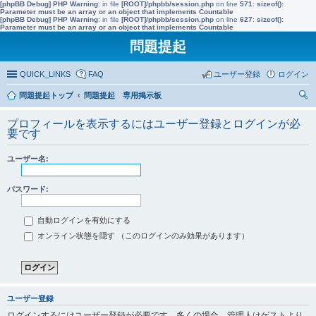
[phpBB Debug] PHP Warning
: in file
[ROOT]/phpbb/session.php
on line
571
:
sizeof():
Parameter must be an array or an object that implements Countable
[phpBB Debug] PHP Warning
: in file
[ROOT]/phpbb/session.php
on line
627
:
sizeof():
Parameter must be an array or an object that implements Countable
問題提起
QUICK_LINKS
FAQ
ユーザー登録
ログイン
問題提起トップ
問題提起 専用掲示板
索
プロフィールを表示するにはユーザー登録とログインが必
要です
ユーザー名:
パスワード:
自動ログインを有効にする
オンライン状態を隠す （このログインのみ効果があります）
ユーザー登録
ログインするにはユーザー登録が必要です。多くの場合、管理人はゲストより