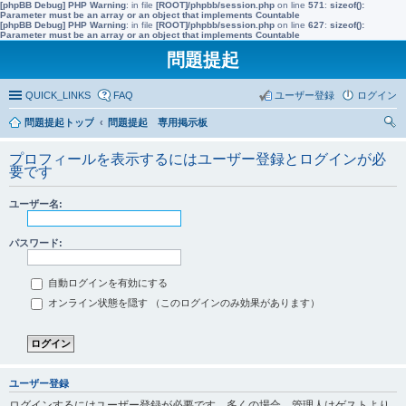
[phpBB Debug] PHP Warning
: in file
[ROOT]/phpbb/session.php
on line
571
:
sizeof():
Parameter must be an array or an object that implements Countable
[phpBB Debug] PHP Warning
: in file
[ROOT]/phpbb/session.php
on line
627
:
sizeof():
Parameter must be an array or an object that implements Countable
問題提起
QUICK_LINKS
FAQ
ユーザー登録
ログイン
問題提起トップ
問題提起 専用掲示板
索
プロフィールを表示するにはユーザー登録とログインが必
要です
ユーザー名:
パスワード:
自動ログインを有効にする
オンライン状態を隠す （このログインのみ効果があります）
ユーザー登録
ログインするにはユーザー登録が必要です。多くの場合、管理人はゲストより