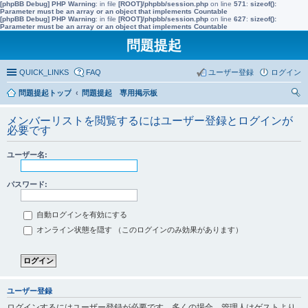
[phpBB Debug] PHP Warning
: in file
[ROOT]/phpbb/session.php
on line
571
:
sizeof():
Parameter must be an array or an object that implements Countable
[phpBB Debug] PHP Warning
: in file
[ROOT]/phpbb/session.php
on line
627
:
sizeof():
Parameter must be an array or an object that implements Countable
問題提起
QUICK_LINKS
FAQ
ユーザー登録
ログイン
問題提起トップ
問題提起 専用掲示板
索
メンバーリストを閲覧するにはユーザー登録とログインが
必要です
ユーザー名:
パスワード:
自動ログインを有効にする
オンライン状態を隠す （このログインのみ効果があります）
ユーザー登録
ログインするにはユーザー登録が必要です。多くの場合、管理人はゲストより