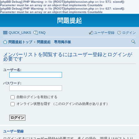
[phpBB Debug] PHP Warning
: in file
[ROOT]/phpbb/session.php
on line
571
:
sizeof():
Parameter must be an array or an object that implements Countable
[phpBB Debug] PHP Warning
: in file
[ROOT]/phpbb/session.php
on line
627
:
sizeof():
Parameter must be an array or an object that implements Countable
問題提起
QUICK_LINKS
FAQ
ユーザー登録
ログイン
問題提起トップ
問題提起 専用掲示板
索
メンバーリストを閲覧するにはユーザー登録とログインが
必要です
ユーザー名:
パスワード:
自動ログインを有効にする
オンライン状態を隠す （このログインのみ効果があります）
ユーザー登録
ログインするにはユーザー登録が必要です。多くの場合、管理人はゲストより