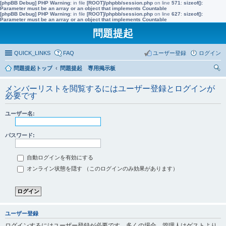
[phpBB Debug] PHP Warning
: in file
[ROOT]/phpbb/session.php
on line
571
:
sizeof():
Parameter must be an array or an object that implements Countable
[phpBB Debug] PHP Warning
: in file
[ROOT]/phpbb/session.php
on line
627
:
sizeof():
Parameter must be an array or an object that implements Countable
問題提起
QUICK_LINKS
FAQ
ユーザー登録
ログイン
問題提起トップ
問題提起 専用掲示板
索
メンバーリストを閲覧するにはユーザー登録とログインが
必要です
ユーザー名:
パスワード:
自動ログインを有効にする
オンライン状態を隠す （このログインのみ効果があります）
ユーザー登録
ログインするにはユーザー登録が必要です。多くの場合、管理人はゲストより