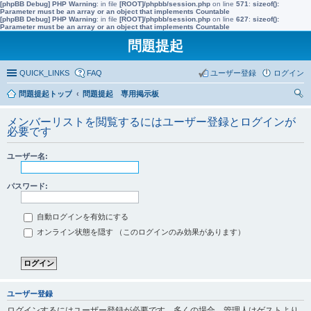
[phpBB Debug] PHP Warning
: in file
[ROOT]/phpbb/session.php
on line
571
:
sizeof():
Parameter must be an array or an object that implements Countable
[phpBB Debug] PHP Warning
: in file
[ROOT]/phpbb/session.php
on line
627
:
sizeof():
Parameter must be an array or an object that implements Countable
問題提起
QUICK_LINKS
FAQ
ユーザー登録
ログイン
問題提起トップ
問題提起 専用掲示板
索
メンバーリストを閲覧するにはユーザー登録とログインが
必要です
ユーザー名:
パスワード:
自動ログインを有効にする
オンライン状態を隠す （このログインのみ効果があります）
ユーザー登録
ログインするにはユーザー登録が必要です。多くの場合、管理人はゲストより