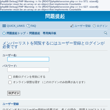
[phpBB Debug] PHP Warning
: in file
[ROOT]/phpbb/session.php
on line
571
:
sizeof():
Parameter must be an array or an object that implements Countable
[phpBB Debug] PHP Warning
: in file
[ROOT]/phpbb/session.php
on line
627
:
sizeof():
Parameter must be an array or an object that implements Countable
問題提起
QUICK_LINKS
FAQ
ユーザー登録
ログイン
問題提起トップ
問題提起 専用掲示板
索
メンバーリストを閲覧するにはユーザー登録とログインが
必要です
ユーザー名:
パスワード:
自動ログインを有効にする
オンライン状態を隠す （このログインのみ効果があります）
ユーザー登録
ログインするにはユーザー登録が必要です。多くの場合、管理人はゲストより