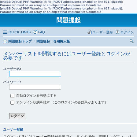
[phpBB Debug] PHP Warning
: in file
[ROOT]/phpbb/session.php
on line
571
:
sizeof():
Parameter must be an array or an object that implements Countable
[phpBB Debug] PHP Warning
: in file
[ROOT]/phpbb/session.php
on line
627
:
sizeof():
Parameter must be an array or an object that implements Countable
問題提起
QUICK_LINKS
FAQ
ユーザー登録
ログイン
問題提起トップ
問題提起 専用掲示板
索
メンバーリストを閲覧するにはユーザー登録とログインが
必要です
ユーザー名:
パスワード:
自動ログインを有効にする
オンライン状態を隠す （このログインのみ効果があります）
ユーザー登録
ログインするにはユーザー登録が必要です。多くの場合、管理人はゲストより