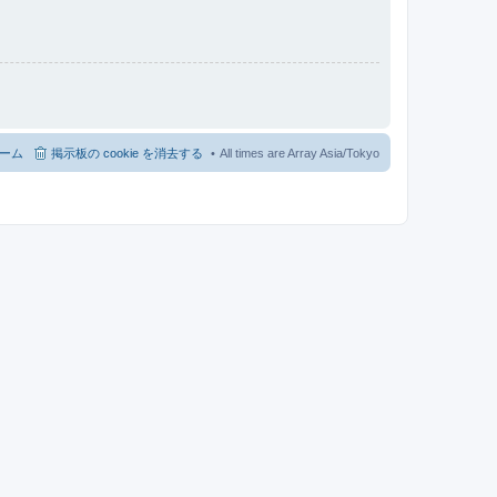
ーム
掲示板の cookie を消去する
All times are Array Asia/Tokyo