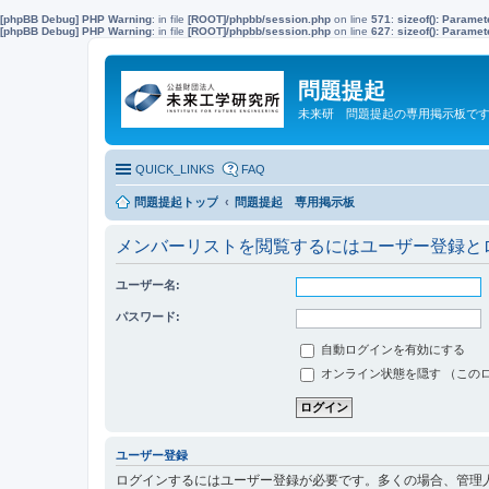
[phpBB Debug] PHP Warning
: in file
[ROOT]/phpbb/session.php
on line
571
:
sizeof(): Parame
[phpBB Debug] PHP Warning
: in file
[ROOT]/phpbb/session.php
on line
627
:
sizeof(): Parame
問題提起
未来研 問題提起の専用掲示板で
QUICK_LINKS
FAQ
問題提起トップ
問題提起 専用掲示板
メンバーリストを閲覧するにはユーザー登録と
ユーザー名:
パスワード:
自動ログインを有効にする
オンライン状態を隠す （この
ユーザー登録
ログインするにはユーザー登録が必要です。多くの場合、管理