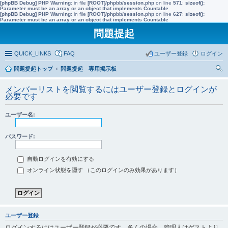
[phpBB Debug] PHP Warning
: in file
[ROOT]/phpbb/session.php
on line
571
:
sizeof():
Parameter must be an array or an object that implements Countable
[phpBB Debug] PHP Warning
: in file
[ROOT]/phpbb/session.php
on line
627
:
sizeof():
Parameter must be an array or an object that implements Countable
問題提起
QUICK_LINKS
FAQ
ユーザー登録
ログイン
問題提起トップ
問題提起 専用掲示板
索
メンバーリストを閲覧するにはユーザー登録とログインが
必要です
ユーザー名:
パスワード:
自動ログインを有効にする
オンライン状態を隠す （このログインのみ効果があります）
ユーザー登録
ログインするにはユーザー登録が必要です。多くの場合、管理人はゲストより