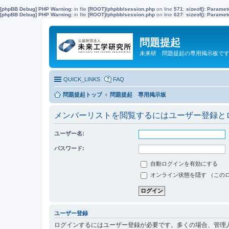
[phpBB Debug] PHP Warning
: in file
[ROOT]/phpbb/session.php
on line
571
:
sizeof(): Parame
[phpBB Debug] PHP Warning
: in file
[ROOT]/phpbb/session.php
on line
627
:
sizeof(): Parame
問題提起
未来研 問題提起の専用掲示板で
QUICK_LINKS
FAQ
問題提起トップ
問題提起 専用掲示板
メンバーリストを閲覧するにはユーザー登録と
ユーザー名:
パスワード:
自動ログインを有効にする
オンライン状態を隠す （この
ユーザー登録
ログインするにはユーザー登録が必要です。多くの場合、管理