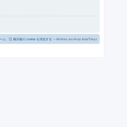
ーム
掲示板の cookie を消去する
All times are Array Asia/Tokyo