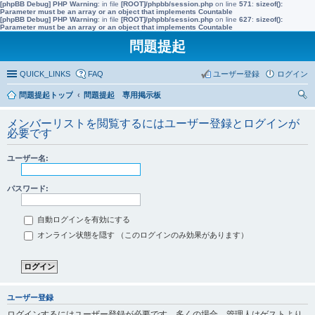
[phpBB Debug] PHP Warning
: in file
[ROOT]/phpbb/session.php
on line
571
:
sizeof():
Parameter must be an array or an object that implements Countable
[phpBB Debug] PHP Warning
: in file
[ROOT]/phpbb/session.php
on line
627
:
sizeof():
Parameter must be an array or an object that implements Countable
問題提起
QUICK_LINKS
FAQ
ユーザー登録
ログイン
問題提起トップ
問題提起 専用掲示板
索
メンバーリストを閲覧するにはユーザー登録とログインが
必要です
ユーザー名:
パスワード:
自動ログインを有効にする
オンライン状態を隠す （このログインのみ効果があります）
ユーザー登録
ログインするにはユーザー登録が必要です。多くの場合、管理人はゲストより