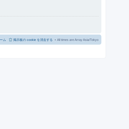
ーム
掲示板の cookie を消去する
All times are Array Asia/Tokyo