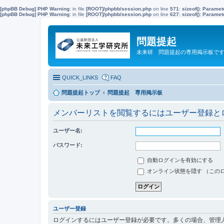
[phpBB Debug] PHP Warning
: in file
[ROOT]/phpbb/session.php
on line
571
:
sizeof(): Parame
[phpBB Debug] PHP Warning
: in file
[ROOT]/phpbb/session.php
on line
627
:
sizeof(): Parame
問題提起
未来研 問題提起の専用掲示板で
QUICK_LINKS
FAQ
問題提起トップ
問題提起 専用掲示板
メンバーリストを閲覧するにはユーザー登録と
ユーザー名:
パスワード:
自動ログインを有効にする
オンライン状態を隠す （この
ユーザー登録
ログインするにはユーザー登録が必要です。多くの場合、管理