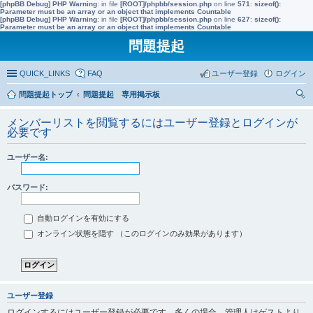
[phpBB Debug] PHP Warning
: in file
[ROOT]/phpbb/session.php
on line
571
:
sizeof():
Parameter must be an array or an object that implements Countable
[phpBB Debug] PHP Warning
: in file
[ROOT]/phpbb/session.php
on line
627
:
sizeof():
Parameter must be an array or an object that implements Countable
問題提起
QUICK_LINKS
FAQ
ユーザー登録
ログイン
問題提起トップ
問題提起 専用掲示板
索
メンバーリストを閲覧するにはユーザー登録とログインが
必要です
ユーザー名:
パスワード:
自動ログインを有効にする
オンライン状態を隠す （このログインのみ効果があります）
ユーザー登録
ログインするにはユーザー登録が必要です。多くの場合、管理人はゲストより