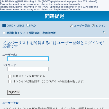
[phpBB Debug] PHP Warning
: in file
[ROOT]/phpbb/session.php
on line
571
:
sizeof():
Parameter must be an array or an object that implements Countable
[phpBB Debug] PHP Warning
: in file
[ROOT]/phpbb/session.php
on line
627
:
sizeof():
Parameter must be an array or an object that implements Countable
問題提起
QUICK_LINKS
FAQ
ユーザー登録
ログイン
問題提起トップ
問題提起 専用掲示板
索
メンバーリストを閲覧するにはユーザー登録とログインが
必要です
ユーザー名:
パスワード:
自動ログインを有効にする
オンライン状態を隠す （このログインのみ効果があります）
ユーザー登録
ログインするにはユーザー登録が必要です。多くの場合、管理人はゲストより