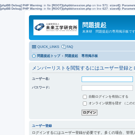
[phpBB Debug] PHP Warning
: in file
[ROOT]/phpbb/session.php
on line
571
:
sizeof(): Parame
[phpBB Debug] PHP Warning
: in file
[ROOT]/phpbb/session.php
on line
627
:
sizeof(): Parame
問題提起
未来研 問題提起の専用掲示板で
QUICK_LINKS
FAQ
問題提起トップ
問題提起 専用掲示板
メンバーリストを閲覧するにはユーザー登録と
ユーザー名:
パスワード:
自動ログインを有効にする
オンライン状態を隠す （この
ユーザー登録
ログインするにはユーザー登録が必要です。多くの場合、管理