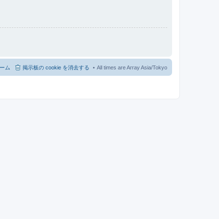
ーム
掲示板の cookie を消去する
All times are Array Asia/Tokyo